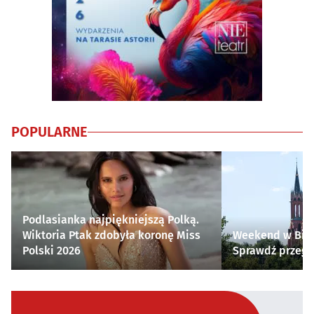
POPULARNE
Podlasianka najpiękniejszą Polką.
Wiktoria Ptak zdobyła koronę Miss
Weekend w Biał
Polski 2026
Sprawdź przegl