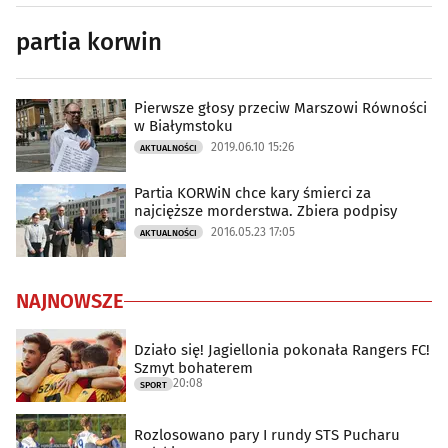
partia korwin
Pierwsze głosy przeciw Marszowi Równości
w Białymstoku
2019.06.10 15:26
AKTUALNOŚCI
Partia KORWiN chce kary śmierci za
najcięższe morderstwa. Zbiera podpisy
2016.05.23 17:05
AKTUALNOŚCI
NAJNOWSZE
Działo się! Jagiellonia pokonała Rangers FC!
Szmyt bohaterem
20:08
SPORT
Rozlosowano pary I rundy STS Pucharu