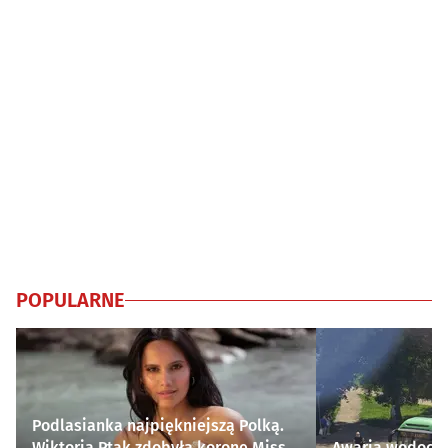
POPULARNE
Podlasianka najpiękniejszą Polką.
Wiktoria Ptak zdobyła koronę Miss
Awaria wodocią