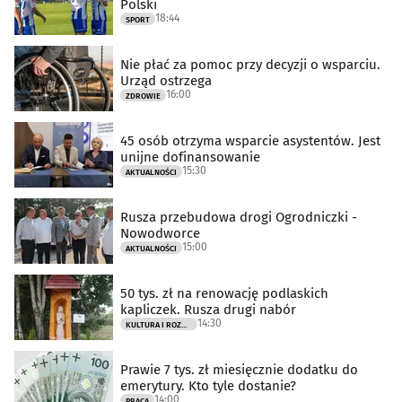
Polski
18:44
SPORT
Nie płać za pomoc przy decyzji o wsparciu.
Urząd ostrzega
16:00
ZDROWIE
45 osób otrzyma wsparcie asystentów. Jest
unijne dofinansowanie
15:30
AKTUALNOŚCI
Rusza przebudowa drogi Ogrodniczki -
Nowodworce
15:00
AKTUALNOŚCI
50 tys. zł na renowację podlaskich
kapliczek. Rusza drugi nabór
14:30
KULTURA I ROZRYWKA
Prawie 7 tys. zł miesięcznie dodatku do
emerytury. Kto tyle dostanie?
14:00
PRACA