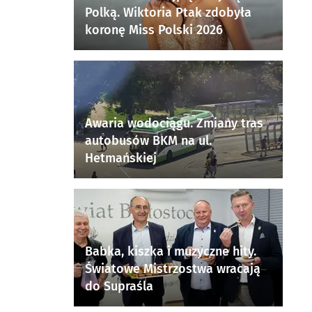
Polką. Wiktoria Ptak zdobyła
koronę Miss Polski 2026
Awaria wodociągu. Zmiany tras
autobusów BKM na ul.
Hetmańskiej
Babka, kiszka i muzyczne hity.
Światowe Mistrzostwa wracają
do Supraśla