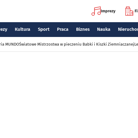
Imprezy
F
rezy
Kultura
Sport
Praca
Biznes
Nauka
Nierucho
eria MUNDO
Światowe Mistrzostwa w pieczeniu Babki i Kiszki Ziemniaczanej
Le