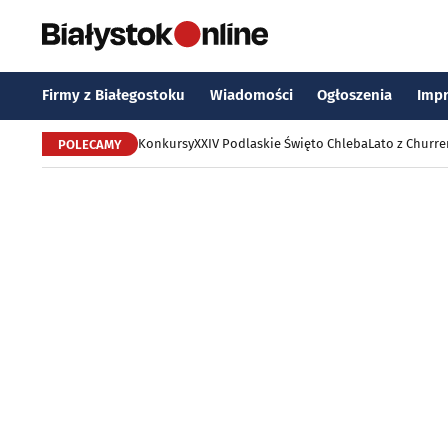
Firmy z Białegostoku
Wiadomości
Ogłoszenia
Imp
Konkursy
XXIV Podlaskie Święto Chleba
Lato z Churr
POLECAMY