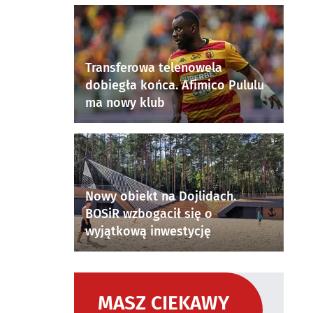
Transferowa telenowela
dobiegła końca. Afimico Pululu
ma nowy klub
Nowy obiekt na Dojlidach.
BOSiR wzbogacił się o
wyjątkową inwestycję
MASZ CIEKAWY