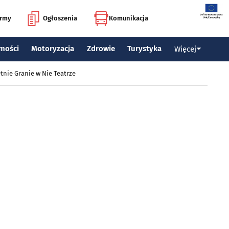
irmy
Ogłoszenia
Komunikacja
mości
Motoryzacja
Zdrowie
Turystyka
Więcej
tnie Granie w Nie Teatrze