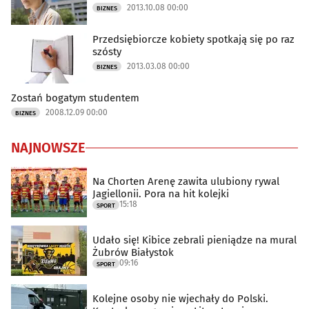
2013.10.08 00:00
BIZNES
Przedsiębiorcze kobiety spotkają się po raz
szósty
2013.03.08 00:00
BIZNES
Zostań bogatym studentem
2008.12.09 00:00
BIZNES
NAJNOWSZE
Na Chorten Arenę zawita ulubiony rywal
Jagiellonii. Pora na hit kolejki
15:18
SPORT
Udało się! Kibice zebrali pieniądze na mural
Żubrów Białystok
09:16
SPORT
Kolejne osoby nie wjechały do Polski.