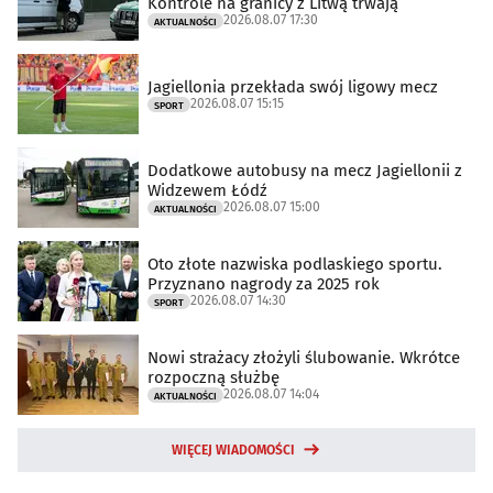
Kontrole na granicy z Litwą trwają
2026.08.07 17:30
AKTUALNOŚCI
Jagiellonia przekłada swój ligowy mecz
2026.08.07 15:15
SPORT
Dodatkowe autobusy na mecz Jagiellonii z
Widzewem Łódź
2026.08.07 15:00
AKTUALNOŚCI
Oto złote nazwiska podlaskiego sportu.
Przyznano nagrody za 2025 rok
2026.08.07 14:30
SPORT
Nowi strażacy złożyli ślubowanie. Wkrótce
rozpoczną służbę
2026.08.07 14:04
AKTUALNOŚCI
WIĘCEJ WIADOMOŚCI