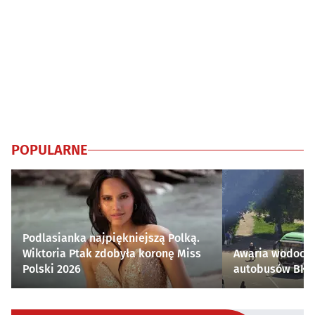
POPULARNE
Podlasianka najpiękniejszą Polką.
Wiktoria Ptak zdobyła koronę Miss
Awaria wodocią
Polski 2026
autobusów BKM 