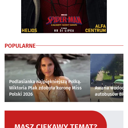
POPULARNE
Podlasianka najpiękniejszą Polką.
Wiktoria Ptak zdobyła koronę Miss
Awaria wodocią
Polski 2026
autobusów BKM 
MASZ CIEKAWY TEMAT?