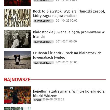
KULTURA I ROZRYWKA
Rock to Białystok. Wybierz irlandzki zespół,
który zagra na Juwenaliach
2011.04.22 00:00
KULTURA I ROZRYWKA
Białostockie Juwenalia będą promowane w
Irlandii
2011.03.11 00:00
KULTURA I ROZRYWKA
Grubson i irlandzki rock na białostockich
Juwenaliach [wideo]
2011.02.25 00:00
KULTURA I ROZRYWKA
NAJNOWSZE
Jagiellonia zatrzymana. W hicie kolejki górą
łódzki Widzew
2026.08.09 22:23
SPORT