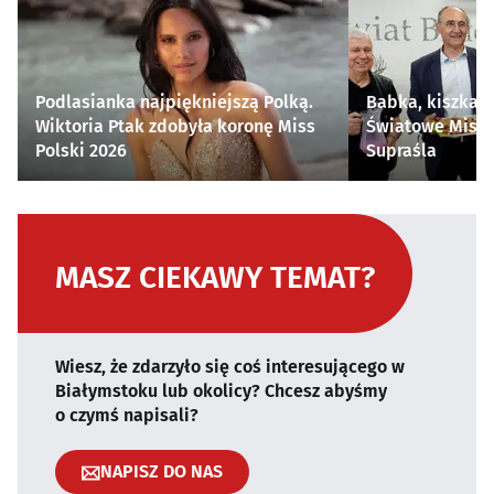
Podlasianka najpiękniejszą Polką.
Babka, kiszka i
Wiktoria Ptak zdobyła koronę Miss
Światowe Mistr
Polski 2026
Supraśla
MASZ CIEKAWY TEMAT?
Wiesz, że zdarzyło się coś interesującego w
Białymstoku lub okolicy? Chcesz abyśmy
o czymś napisali?
NAPISZ DO NAS