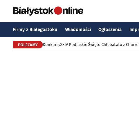
Firmy z Białegostoku
Wiadomości
Ogłoszenia
Imp
Konkursy
XXIV Podlaskie Święto Chleba
Lato z Churr
POLECAMY