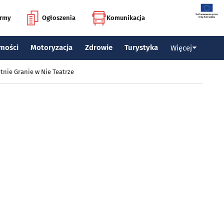
irmy
Ogłoszenia
Komunikacja
mości
Motoryzacja
Zdrowie
Turystyka
Więcej
tnie Granie w Nie Teatrze