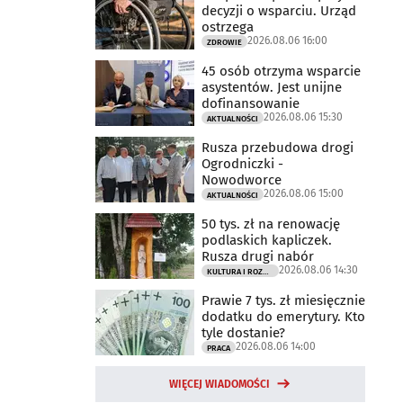
decyzji o wsparciu. Urząd
ostrzega
2026.08.06 16:00
ZDROWIE
45 osób otrzyma wsparcie
asystentów. Jest unijne
dofinansowanie
2026.08.06 15:30
AKTUALNOŚCI
Rusza przebudowa drogi
Ogrodniczki -
Nowodworce
2026.08.06 15:00
AKTUALNOŚCI
50 tys. zł na renowację
podlaskich kapliczek.
Rusza drugi nabór
2026.08.06 14:30
KULTURA I ROZRYWKA
Prawie 7 tys. zł miesięcznie
dodatku do emerytury. Kto
tyle dostanie?
2026.08.06 14:00
PRACA
WIĘCEJ WIADOMOŚCI