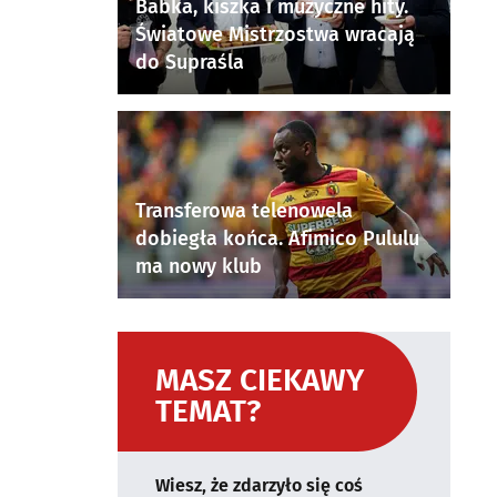
Babka, kiszka i muzyczne hity.
Światowe Mistrzostwa wracają
do Supraśla
Transferowa telenowela
dobiegła końca. Afimico Pululu
ma nowy klub
MASZ CIEKAWY
TEMAT?
Wiesz, że zdarzyło się coś