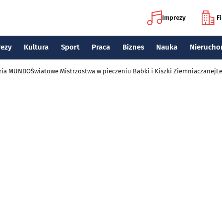
Imprezy
F
rezy
Kultura
Sport
Praca
Biznes
Nauka
Nierucho
eria MUNDO
Światowe Mistrzostwa w pieczeniu Babki i Kiszki Ziemniaczanej
Le