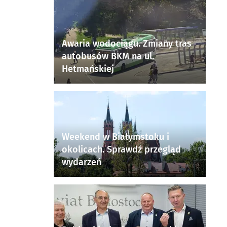
Awaria wodociągu. Zmiany tras
autobusów BKM na ul.
Hetmańskiej
Weekend w Białymstoku i
okolicach. Sprawdź przegląd
wydarzeń