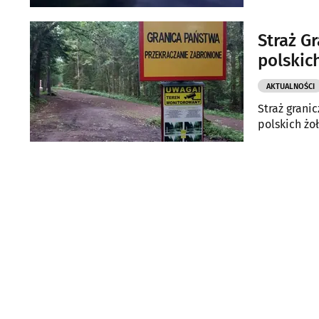
Straż G
polskic
AKTUALNOŚCI
Straż granic
polskich żoł