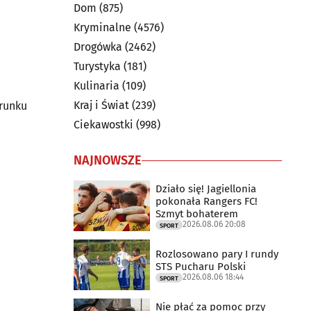
Dom
(875)
Kryminalne
(4576)
Drogówka
(2462)
Turystyka
(181)
Kulinaria
(109)
Kraj i Świat
(239)
erunku
Ciekawostki
(998)
NAJNOWSZE
Działo się! Jagiellonia
pokonała Rangers FC!
Szmyt bohaterem
2026.08.06 20:08
SPORT
Rozlosowano pary I rundy
STS Pucharu Polski
2026.08.06 18:44
SPORT
Nie płać za pomoc przy