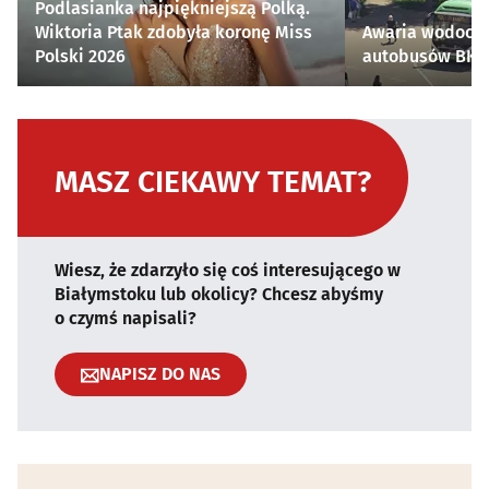
Podlasianka najpiękniejszą Polką.
Wiktoria Ptak zdobyła koronę Miss
Awaria wodocią
Polski 2026
autobusów BKM 
MASZ CIEKAWY TEMAT?
Wiesz, że zdarzyło się coś interesującego w
Białymstoku lub okolicy? Chcesz abyśmy
o czymś napisali?
NAPISZ DO NAS