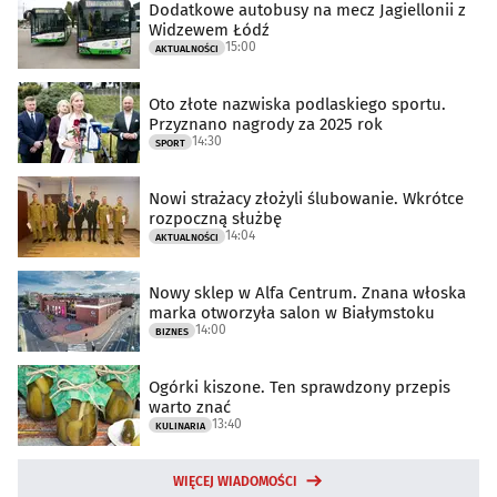
Dodatkowe autobusy na mecz Jagiellonii z
Widzewem Łódź
15:00
AKTUALNOŚCI
Oto złote nazwiska podlaskiego sportu.
Przyznano nagrody za 2025 rok
14:30
SPORT
Nowi strażacy złożyli ślubowanie. Wkrótce
rozpoczną służbę
14:04
AKTUALNOŚCI
Nowy sklep w Alfa Centrum. Znana włoska
marka otworzyła salon w Białymstoku
14:00
BIZNES
Ogórki kiszone. Ten sprawdzony przepis
warto znać
13:40
KULINARIA
WIĘCEJ WIADOMOŚCI