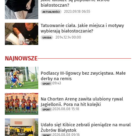
białostoczan?
2023.09.18 06:55
AKTUALNOŚCI
Tatuowanie ciała. Jakie miejsca i motywy
wybierają białostoczanie?
2014.12.14 00:00
URODA
NAJNOWSZE
Podlascy III-ligowcy bez zwycięstwa. Małe
derby na remis
09:43
SPORT
Na Chorten Arenę zawita ulubiony rywal
Jagiellonii. Pora na hit kolejki
2026.08.08 15:18
SPORT
Udało się! Kibice zebrali pieniądze na mural
Żubrów Białystok
2026.08.08 09:16
SPORT