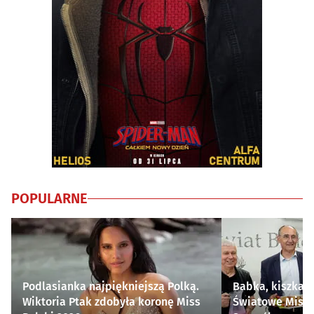
POPULARNE
Podlasianka najpiękniejszą Polką.
Babka, kiszka i
Wiktoria Ptak zdobyła koronę Miss
Światowe Mistr