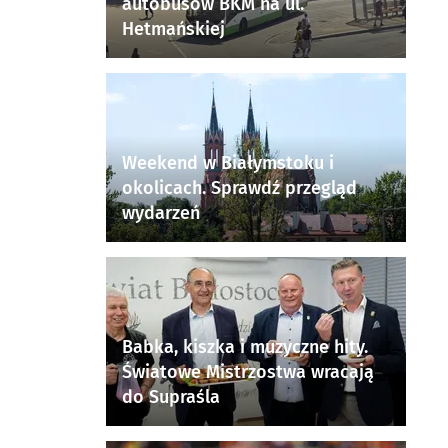
autobusów BKM na ul.
Hetmańskiej
Weekend w Białymstoku i
okolicach. Sprawdź przegląd
wydarzeń
Babka, kiszka i muzyczne hity.
Światowe Mistrzostwa wracają
do Supraśla