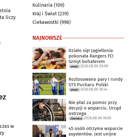
Kulinaria
(109)
etnia
Kraj i Świat
(239)
a liczy
Ciekawostki
(998)
NAJNOWSZE
o
Działo się! Jagiellonia
pokonała Rangers FC!
Szmyt bohaterem
2026.08.06 20:08
SPORT
Rozlosowano pary I rundy
STS Pucharu Polski
2026.08.06 18:44
SPORT
ez
Nie płać za pomoc przy
decyzji o wsparciu. Urząd
ostrzega
2026.08.06 16:00
ZDROWIE
czas w
45 osób otrzyma wsparcie
zy
asystentów. Jest unijne