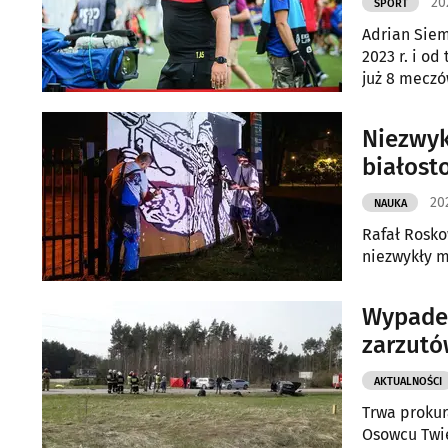
20
SPORT
Adrian Siem
2023 r. i o
już 8 meczó
Niezwyk
białost
20
NAUKA
Rafał Rosko
niezwykły mu
Wypadek
zarzut
AKTUALNOŚCI
Trwa prokur
Osowcu Twie