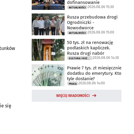
dofinansowanie
2026.08.06 15:30
AKTUALNOŚCI
Rusza przebudowa drogi
Ogrodniczki -
Nowodworce
2026.08.06 15:00
AKTUALNOŚCI
50 tys. zł na renowację
podlaskich kapliczek.
atunków
Rusza drugi nabór
2026.08.06 14:30
KULTURA I ROZRYWKA
Prawie 7 tys. zł miesięcznie
dodatku do emerytury. Kto
tyle dostanie?
2026.08.06 14:00
PRACA
WIĘCEJ WIADOMOŚCI
e się