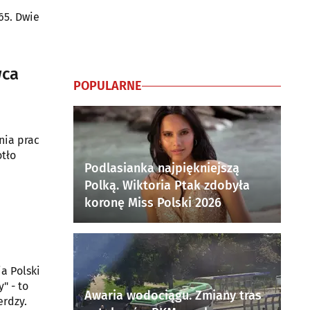
65. Dwie
wca
POPULARNE
nia prac
tło
Podlasianka najpiękniejszą
Polką. Wiktoria Ptak zdobyła
koronę Miss Polski 2026
a Polski
" - to
Awaria wodociągu. Zmiany tras
erdzy.