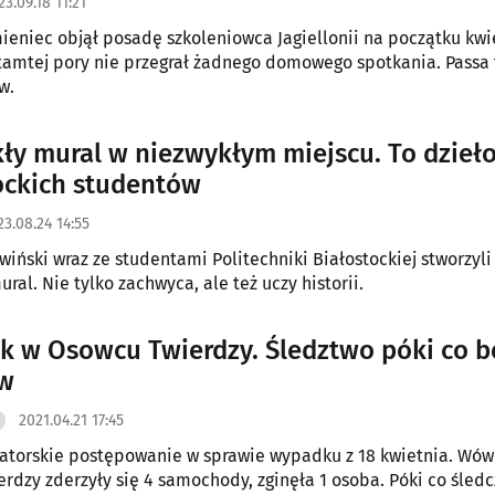
23.09.18 11:21
ieniec objął posadę szkoleniowca Jagiellonii na początku kwi
d tamtej pory nie przegrał żadnego domowego spotkania. Passa t
w.
ły mural w niezwykłym miejscu. To dzieł
ockich studentów
23.08.24 14:55
wiński wraz ze studentami Politechniki Białostockiej stworzyli
ral. Nie tylko zachwyca, ale też uczy historii.
 w Osowcu Twierdzy. Śledztwo póki co b
ów
2021.04.21 17:45
atorskie postępowanie w sprawie wypadku z 18 kwietnia. Wów
rdzy zderzyły się 4 samochody, zginęła 1 osoba. Póki co śledc