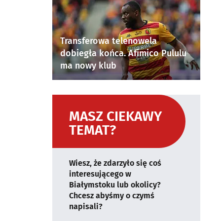
Transferowa telenowela
dobiegła końca. Afimico Pululu
ma nowy klub
MASZ CIEKAWY
TEMAT?
Wiesz, że zdarzyło się coś
interesującego w
Białymstoku lub okolicy?
Chcesz abyśmy o czymś
napisali?