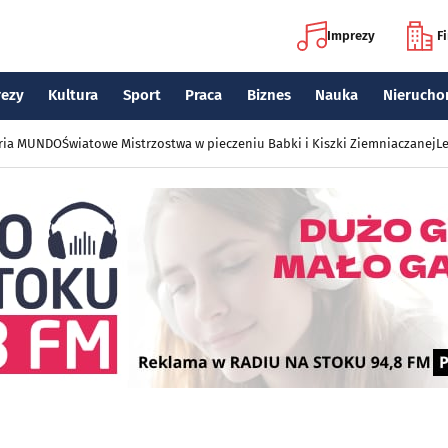
Imprezy
F
rezy
Kultura
Sport
Praca
Biznes
Nauka
Nierucho
eria MUNDO
Światowe Mistrzostwa w pieczeniu Babki i Kiszki Ziemniaczanej
Le