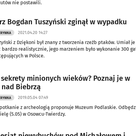
utów nie postawili.
rz Bogdan Tuszyński zginął w wypadku
2021.04.20 14:27
ZRYWKA
yński z Dziękoni był znany z tworzenia rzeźb ptaków. Umiał je
 bardzo realistycznie, jego marzeniem było wykonanie 300 g
ępujących w Polsce.
ą sekrety minionych wieków? Poznaj je w
nad Biebrzą
2019.05.04 07:49
ZRYWKA
potkanie z archeologią proponuje Muzeum Podlaskie. Odbędzi
ielę (5.05) w Osowcu-Twierdzy.
iesiąt niewybuchów pod Michałowem i