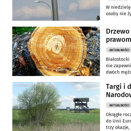
W niedzielę
osoby nie ży
Drzewo 
prawom
AKTUALNOŚCI
Białostocki
nie zapewni
dwóch mężc
Targi i
Narodo
AKTUALNOŚCI
Okrągłe roc
do Unii Eur
trzy okazje