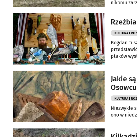
nikomu zarz
Rzeźbia
KULTURA I RO
Bogdan Tusz
przedstawić
ptaków wyst
Jakie s
Osowcu 
KULTURA I RO
Niezwykłe s
ono w niedz
Kilkadz