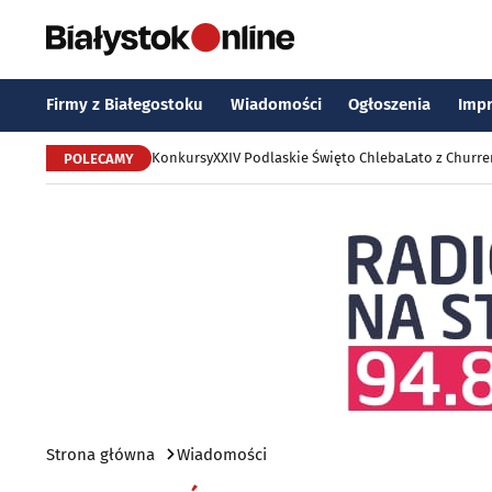
Firmy z Białegostoku
Wiadomości
Ogłoszenia
Imp
Konkursy
XXIV Podlaskie Święto Chleba
Lato z Churr
POLECAMY
Strona główna
Wiadomości