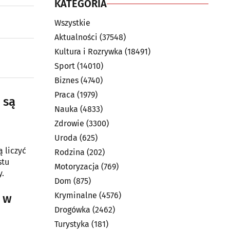
KATEGORIA
Wszystkie
Aktualności
(37548)
Kultura i Rozrywka
(18491)
Sport
(14010)
Biznes
(4740)
Praca
(1979)
 są
Nauka
(4833)
Zdrowie
(3300)
Uroda
(625)
 liczyć
Rodzina
(202)
stu
Motoryzacja
(769)
y.
Dom
(875)
Kryminalne
(4576)
i w
Drogówka
(2462)
Turystyka
(181)