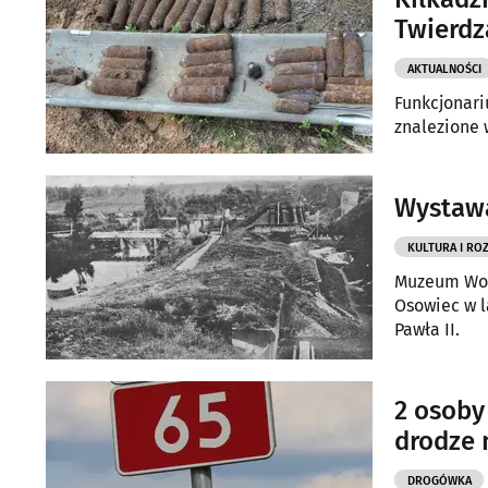
Twierdz
AKTUALNOŚCI
Funkcjonari
znalezione 
Wystawa
KULTURA I RO
Muzeum Woj
Osowiec w l
Pawła II.
2 osoby
drodze 
DROGÓWKA