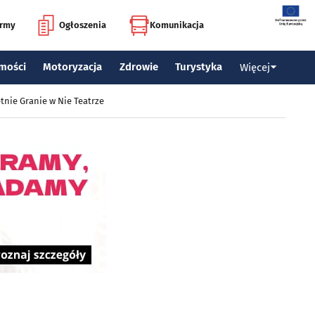
irmy
Ogłoszenia
Komunikacja
mości
Motoryzacja
Zdrowie
Turystyka
Więcej
tnie Granie w Nie Teatrze