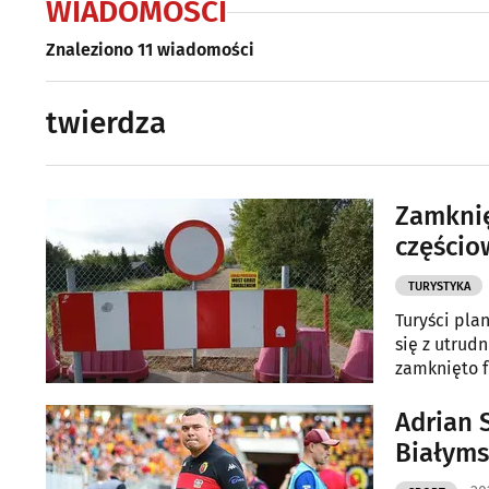
WIADOMOŚCI
Znaleziono 11 wiadomości
twierdza
Zamknię
częścio
TURYSTYKA
Turyści pla
się z utrud
zamknięto f
Adrian 
Białyms