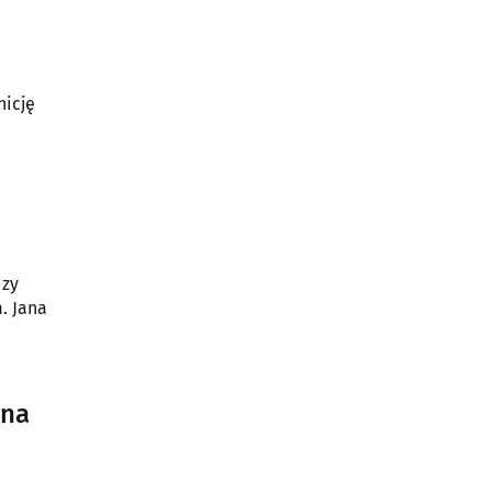
nicję
dzy
. Jana
 na