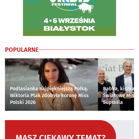
POPULARNE
Podlasianka najpiękniejszą Polką.
Babka, kiszka i
Wiktoria Ptak zdobyła koronę Miss
Światowe Mistr
Polski 2026
Supraśla
MASZ CIEKAWY TEMAT?