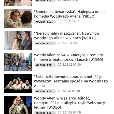
KULTURA I ROZRYWKA
"Śmietanka towarzyska". Najlepsza od lat
komedia Woody'ego Allena [WIDEO]
2016.08.11 19:57
KULTURA I ROZRYWKA
"Nieracjonalny mężczyzna". Nowy film
Woody'ego Allena w kinach [WIDEO]
2015.08.13 00:00
KULTURA I ROZRYWKA
Woody Allen znów w Ameryce. Premiery
filmowe w białostockich kinach [WIDEO]
2013.08.22 00:00
KULTURA I ROZRYWKA
"Seks rozładowuje napięcie, a miłość je
wytwarza". Teatralny sposób na Woody'ego
Allena
2013.04.11 00:00
KULTURA I ROZRYWKA
Woody Allen w Węgierce. Miłość,
namiętność i metafizyka, czyli "Seks nocy
letniej" [WIDEO]
2013.04.03 00:00
KULTURA I ROZRYWKA