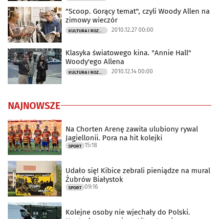
"Scoop. Gorący temat", czyli Woody Allen na
zimowy wieczór
2010.12.27 00:00
KULTURA I ROZRYWKA
Klasyka światowego kina. "Annie Hall"
Woody'ego Allena
2010.12.14 00:00
KULTURA I ROZRYWKA
NAJNOWSZE
Na Chorten Arenę zawita ulubiony rywal
Jagiellonii. Pora na hit kolejki
15:18
SPORT
Udało się! Kibice zebrali pieniądze na mural
Żubrów Białystok
09:16
SPORT
Kolejne osoby nie wjechały do Polski.