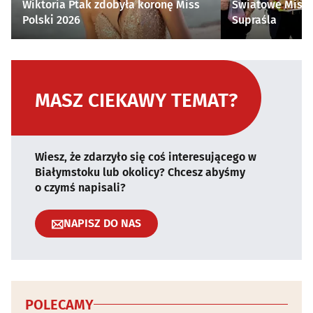
Wiktoria Ptak zdobyła koronę Miss
Światowe Mistr
Polski 2026
Supraśla
MASZ CIEKAWY TEMAT?
Wiesz, że zdarzyło się coś interesującego w
Białymstoku lub okolicy? Chcesz abyśmy
o czymś napisali?
NAPISZ DO NAS
POLECAMY