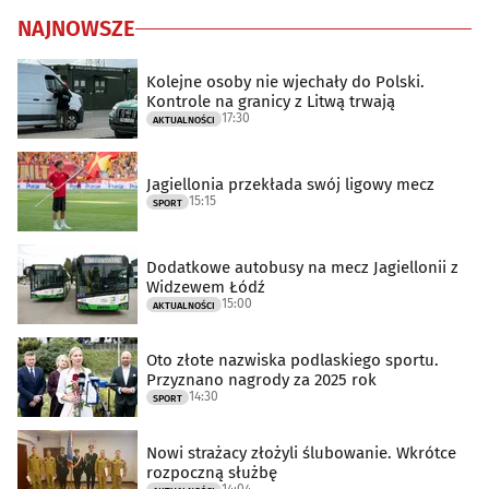
NAJNOWSZE
Kolejne osoby nie wjechały do Polski.
Kontrole na granicy z Litwą trwają
17:30
AKTUALNOŚCI
Jagiellonia przekłada swój ligowy mecz
15:15
SPORT
Dodatkowe autobusy na mecz Jagiellonii z
Widzewem Łódź
15:00
AKTUALNOŚCI
Oto złote nazwiska podlaskiego sportu.
Przyznano nagrody za 2025 rok
14:30
SPORT
Nowi strażacy złożyli ślubowanie. Wkrótce
rozpoczną służbę
14:04