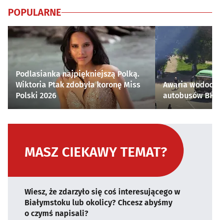
POPULARNE
Podlasianka najpiękniejszą Polką.
Wiktoria Ptak zdobyła koronę Miss
Awaria wodocią
Polski 2026
autobusów BKM 
MASZ CIEKAWY TEMAT?
Wiesz, że zdarzyło się coś interesującego w
Białymstoku lub okolicy? Chcesz abyśmy
o czymś napisali?