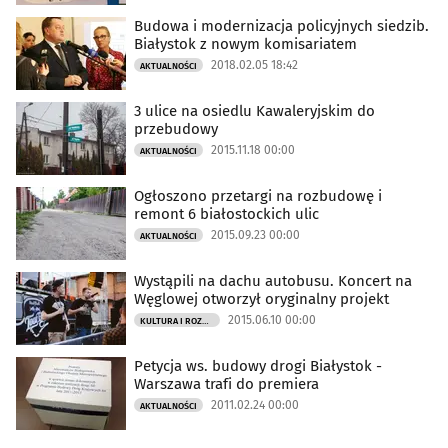
Budowa i modernizacja policyjnych siedzib.
Białystok z nowym komisariatem
2018.02.05 18:42
AKTUALNOŚCI
3 ulice na osiedlu Kawaleryjskim do
przebudowy
2015.11.18 00:00
AKTUALNOŚCI
Ogłoszono przetargi na rozbudowę i
remont 6 białostockich ulic
2015.09.23 00:00
AKTUALNOŚCI
Wystąpili na dachu autobusu. Koncert na
Węglowej otworzył oryginalny projekt
2015.06.10 00:00
KULTURA I ROZRYWKA
Petycja ws. budowy drogi Białystok -
Warszawa trafi do premiera
2011.02.24 00:00
AKTUALNOŚCI