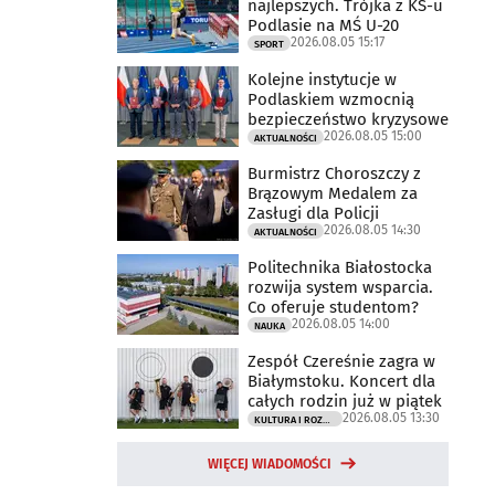
najlepszych. Trójka z KS-u
Podlasie na MŚ U-20
2026.08.05 15:17
SPORT
Kolejne instytucje w
Podlaskiem wzmocnią
bezpieczeństwo kryzysowe
2026.08.05 15:00
AKTUALNOŚCI
Burmistrz Choroszczy z
Brązowym Medalem za
Zasługi dla Policji
2026.08.05 14:30
AKTUALNOŚCI
Politechnika Białostocka
rozwija system wsparcia.
Co oferuje studentom?
2026.08.05 14:00
NAUKA
Zespół Czereśnie zagra w
Białymstoku. Koncert dla
całych rodzin już w piątek
2026.08.05 13:30
KULTURA I ROZRYWKA
WIĘCEJ WIADOMOŚCI