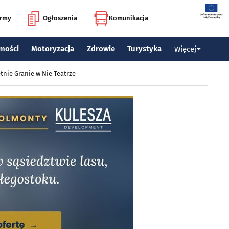
irmy
Ogłoszenia
Komunikacja
mości
Motoryzacja
Zdrowie
Turystyka
Więcej
tnie Granie w Nie Teatrze