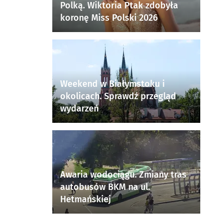
Polką. Wiktoria Ptak zdobyła
koronę Miss Polski 2026
Weekend w Białymstoku i
okolicach. Sprawdź przegląd
wydarzeń
Awaria wodociągu. Zmiany tras
autobusów BKM na ul.
Hetmańskiej