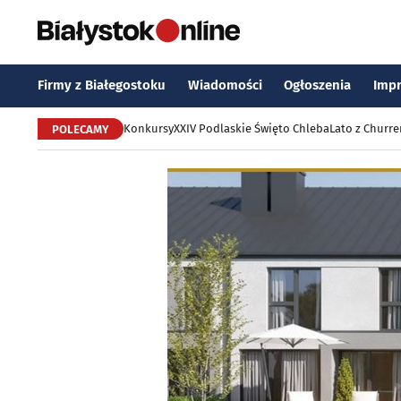
Firmy z Białegostoku
Wiadomości
Ogłoszenia
Imp
Konkursy
XXIV Podlaskie Święto Chleba
Lato z Churr
POLECAMY