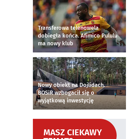
Transferowa telenowela
dobiegła końca. Afimico Pululu
ma nowy klub
Nowy obiekt na Dojlidach.
BOSiR wzbogacił się o
wyjątkową inwestycję
MASZ CIEKAWY