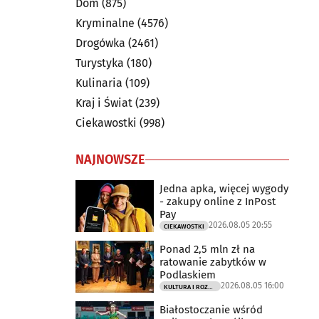
Dom
(875)
Kryminalne
(4576)
Drogówka
(2461)
Turystyka
(180)
Kulinaria
(109)
Kraj i Świat
(239)
Ciekawostki
(998)
NAJNOWSZE
Jedna apka, więcej wygody
- zakupy online z InPost
Pay
2026.08.05 20:55
CIEKAWOSTKI
Ponad 2,5 mln zł na
ratowanie zabytków w
Podlaskiem
2026.08.05 16:00
KULTURA I ROZRYWKA
Białostoczanie wśród