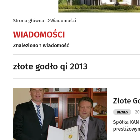
Strona główna
Wiadomości
WIADOMOŚCI
Znaleziono 1 wiadomość
złote godło qi 2013
Złote G
20
BIZNES
Spółka KAN 
prestiżowym