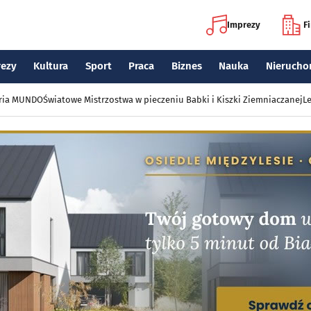
Imprezy
F
rezy
Kultura
Sport
Praca
Biznes
Nauka
Nierucho
eria MUNDO
Światowe Mistrzostwa w pieczeniu Babki i Kiszki Ziemniaczanej
Le