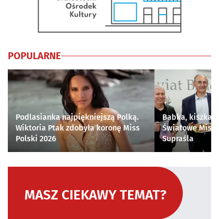
POPULARNE
Podlasianka najpiękniejszą Polką.
Babka, kiszka i
Wiktoria Ptak zdobyła koronę Miss
Światowe Mistr
Polski 2026
Supraśla
MASZ CIEKAWY TEMAT?