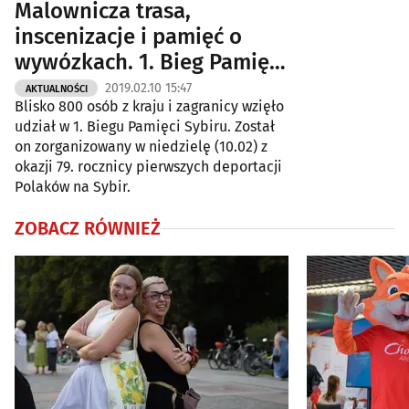
Malownicza trasa,
inscenizacje i pamięć o
wywózkach. 1. Bieg Pamięci
Sybiru [ZDJĘCIA]
2019.02.10 15:47
AKTUALNOŚCI
Blisko 800 osób z kraju i zagranicy wzięło
udział w 1. Biegu Pamięci Sybiru. Został
on zorganizowany w niedzielę (10.02) z
okazji 79. rocznicy pierwszych deportacji
Polaków na Sybir.
ZOBACZ RÓWNIEŻ