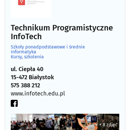
Szkoły wyższe
(29)
Technikum Programistyczne
Żłobki
(24)
InfoTech
Szkoły ponadpodstawowe i średnie
Informatyka
Kursy, szkolenia
ul. Ciepła 40
15-472 Białystok
575 388 212
www.infotech.edu.pl
+ 8 zdjęć