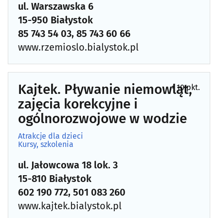
ul. Warszawska 6
15-950 Białystok
85 743 54 03, 85 743 60 66
www.rzemioslo.bialystok.pl
Kajtek. Pływanie niemowląt,
+ 10 pkt.
zajęcia korekcyjne i
ogólnorozwojowe w wodzie
Atrakcje dla dzieci
Kursy, szkolenia
ul. Jałowcowa 18 lok. 3
15-810 Białystok
602 190 772, 501 083 260
www.kajtek.bialystok.pl