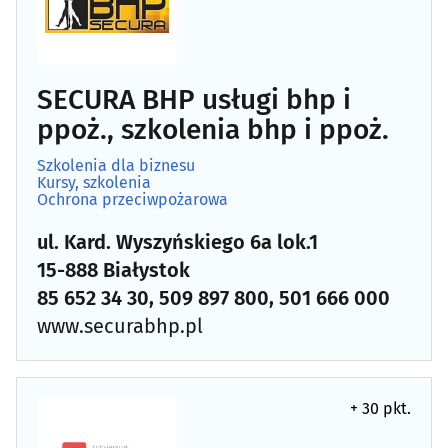
Kursy, szkolenia
(106)
Przedszkola
(99)
SECURA BHP usługi bhp i
ppoż., szkolenia bhp i ppoż.
Szkoły artystyczne
(21)
Szkolenia dla biznesu
Kursy, szkolenia
Szkoły jazdy
(18)
Ochrona przeciwpożarowa
ul. Kard. Wyszyńskiego 6a lok.1
Szkoły językowe
(44)
15-888 Białystok
Szkoły podstawowe
(52)
85 652 34 30, 509 897 800, 501 666 000
www.securabhp.pl
Szkoły policealne i podyplomowe
(21)
Szkoły ponadpodstawowe i średnie
(54)
+ 30 pkt.
Szkoły tańca
(11)