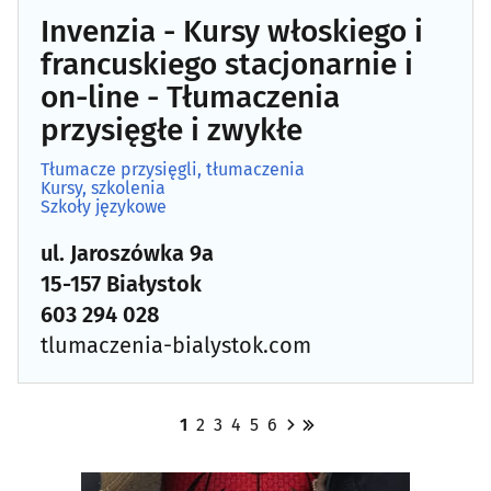
Invenzia - Kursy włoskiego i
francuskiego stacjonarnie i
on-line - Tłumaczenia
przysięgłe i zwykłe
Tłumacze przysięgli, tłumaczenia
Kursy, szkolenia
Szkoły językowe
ul. Jaroszówka 9a
15-157 Białystok
603 294 028
tlumaczenia-bialystok.com
1
2
3
4
5
6