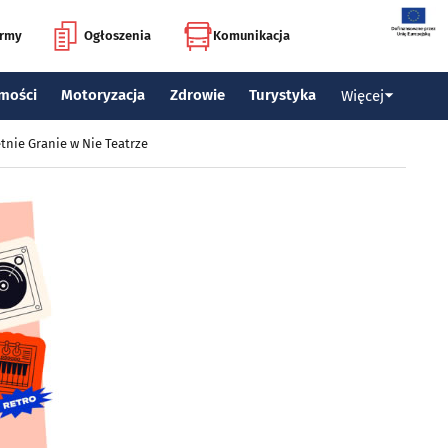
irmy
Ogłoszenia
Komunikacja
mości
Motoryzacja
Zdrowie
Turystyka
Więcej
tnie Granie w Nie Teatrze