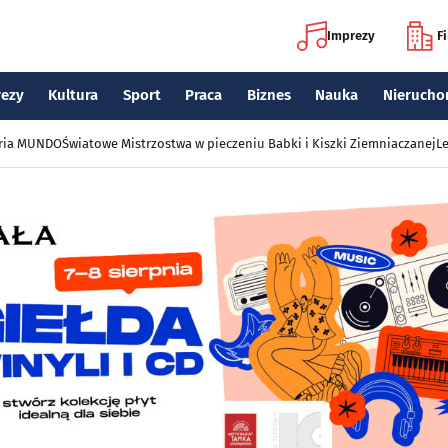
Imprezy
F
rezy
Kultura
Sport
Praca
Biznes
Nauka
Nierucho
eria MUNDO
Światowe Mistrzostwa w pieczeniu Babki i Kiszki Ziemniaczanej
Le