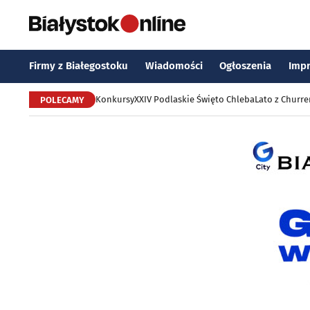
Firmy z Białegostoku
Wiadomości
Ogłoszenia
Imp
Konkursy
XXIV Podlaskie Święto Chleba
Lato z Churr
POLECAMY