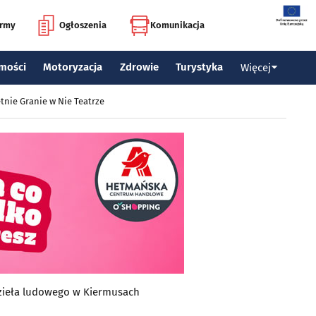
irmy
Ogłoszenia
Komunikacja
mości
Motoryzacja
Zdrowie
Turystyka
Więcej
tnie Granie w Nie Teatrze
odzieła ludowego w Kiermusach