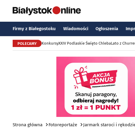
Firmy z Białegostoku
Wiadomości
Ogłoszenia
Imp
Konkursy
XXIV Podlaskie Święto Chleba
Lato z Churr
POLECAMY
Strona główna
Fotoreportaże
Jarmark staroci i rękodz