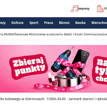
Imprezy
F
rezy
Kultura
Sport
Praca
Biznes
Nauka
Nierucho
eria MUNDO
Światowe Mistrzostwa w pieczeniu Babki i Kiszki Ziemniaczanej
Le
ieła ludowego w Kiermusach
2024.03.03 - Jarmark staroci i ręk