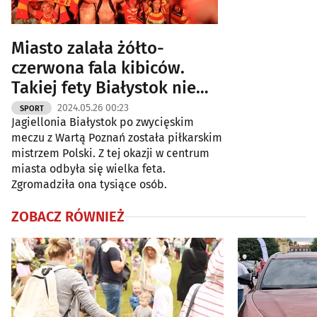
Miasto zalała żółto-
czerwona fala kibiców.
Takiej fety Białystok nie
widział [ZDJĘCIA]
2024.05.26 00:23
SPORT
Jagiellonia Białystok po zwycięskim
meczu z Wartą Poznań została piłkarskim
mistrzem Polski. Z tej okazji w centrum
miasta odbyła się wielka feta.
Zgromadziła ona tysiące osób.
ZOBACZ RÓWNIEŻ