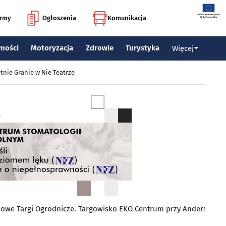
irmy
Ogłoszenia
Komunikacja
mości
Motoryzacja
Zdrowie
Turystyka
Więcej
tnie Granie w Nie Teatrze
iowe Targi Ogrodnicze. Targowisko EKO Centrum przy Andersa