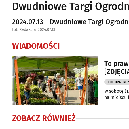
Dwudniowe Targi Ogrodn
2024.07.13 - Dwudniowe Targi Ogrodn
fot. Redakcja
|
2024.07.13
WIADOMOŚCI
To praw
[ZDJĘCI
KULTURA I RO
W sobotę (1
na miejscu k
ZOBACZ RÓWNIEŻ