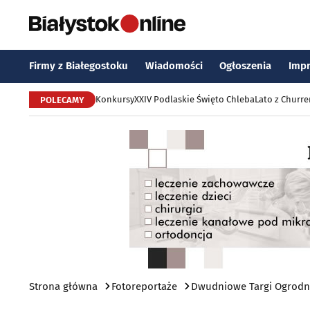
Firmy z Białegostoku
Wiadomości
Ogłoszenia
Imp
Konkursy
XXIV Podlaskie Święto Chleba
Lato z Churr
POLECAMY
Strona główna
Fotoreportaże
Dwudniowe Targi Ogrodni