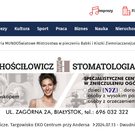
Imprezy
F
rezy
Kultura
Sport
Praca
Biznes
Nauka
Nierucho
eria MUNDO
Światowe Mistrzostwa w pieczeniu Babki i Kiszki Ziemniaczanej
Le
cze. Targowisko EKO Centrum przy Andersa
2024.07.13 - Dwudn