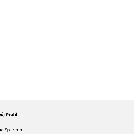
ój Profil
e Sp. z o.o.