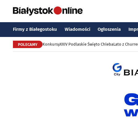
Firmy z Białegostoku
Wiadomości
Ogłoszenia
Imp
Konkursy
XXIV Podlaskie Święto Chleba
Lato z Churr
POLECAMY