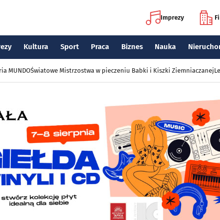
Imprezy
F
rezy
Kultura
Sport
Praca
Biznes
Nauka
Nierucho
eria MUNDO
Światowe Mistrzostwa w pieczeniu Babki i Kiszki Ziemniaczanej
Le