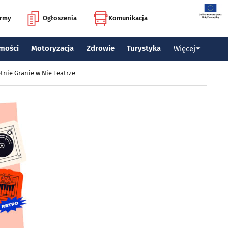
irmy
Ogłoszenia
Komunikacja
mości
Motoryzacja
Zdrowie
Turystyka
Więcej
tnie Granie w Nie Teatrze