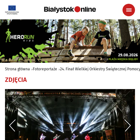
Strona główna
Fotoreportaże
24. Finał Wielkiej Orkiestry Świątecznej Pomoc
ZDJĘCIA