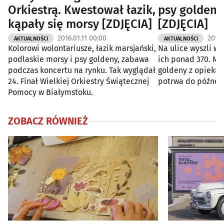
Orkiestrą. Kwestował łazik,
psy goldeny 
kąpały się morsy [ZDJĘCIA]
[ZDJĘCIA]
2016.01.11 00:00
2016.
AKTUALNOŚCI
AKTUALNOŚCI
Kolorowi wolontariusze, łazik marsjański,
Na ulice wyszli wo
podlaskie morsy i psy goldeny, zabawa
ich ponad 370. Mo
podczas koncertu na rynku. Tak wyglądał
goldeny z opieku
24. Finał Wielkiej Orkiestry Świątecznej
potrwa do późneg
Pomocy w Białymstoku.
ZOBACZ RÓWNIEŻ