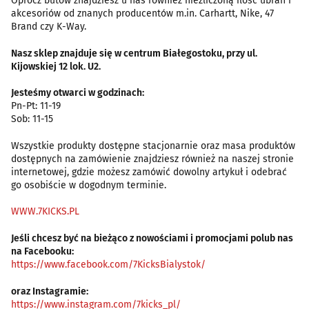
Oprócz butów znajdziesz u nas również niezliczoną ilość ubrań i
akcesoriów od znanych producentów m.in. Carhartt, Nike, 47
Brand czy K-Way.
Nasz sklep znajduje się w centrum Białegostoku, przy ul.
Kijowskiej 12 lok. U2.
Jesteśmy otwarci w godzinach:
Pn-Pt: 11-19
Sob: 11-15
Wszystkie produkty dostępne stacjonarnie oraz masa produktów
dostępnych na zamówienie znajdziesz również na naszej stronie
internetowej, gdzie możesz zamówić dowolny artykuł i odebrać
go osobiście w dogodnym terminie.
WWW.7KICKS.PL
Jeśli chcesz być na bieżąco z nowościami i promocjami polub nas
na Facebooku:
https://www.facebook.com/7KicksBialystok/
oraz Instagramie:
https://www.instagram.com/7kicks_pl/