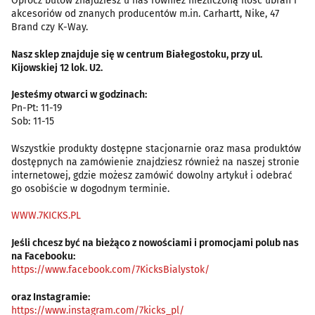
Oprócz butów znajdziesz u nas również niezliczoną ilość ubrań i
akcesoriów od znanych producentów m.in. Carhartt, Nike, 47
Brand czy K-Way.
Nasz sklep znajduje się w centrum Białegostoku, przy ul.
Kijowskiej 12 lok. U2.
Jesteśmy otwarci w godzinach:
Pn-Pt: 11-19
Sob: 11-15
Wszystkie produkty dostępne stacjonarnie oraz masa produktów
dostępnych na zamówienie znajdziesz również na naszej stronie
internetowej, gdzie możesz zamówić dowolny artykuł i odebrać
go osobiście w dogodnym terminie.
WWW.7KICKS.PL
Jeśli chcesz być na bieżąco z nowościami i promocjami polub nas
na Facebooku:
https://www.facebook.com/7KicksBialystok/
oraz Instagramie:
https://www.instagram.com/7kicks_pl/