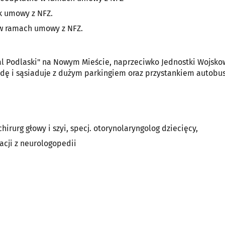
k umowy z NFZ.
 w ramach umowy z NFZ.
l Podlaski" na Nowym Mieście, naprzeciwko Jednostki Wojskow
indę i sąsiaduje z dużym parkingiem oraz przystankiem autob
hirurg głowy i szyi, specj. otorynolaryngolog dziecięcy,
acji z neurologopedii