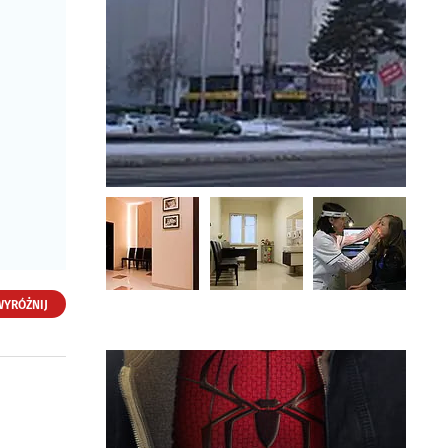
WYRÓŻNIJ
A.Kurzyna Ośrodek
Laryngologii JuniorMed
- Poradnia
Logopedyczna
ul. Wiadukt 5 lok. 8, I.p
15-327 Białystok