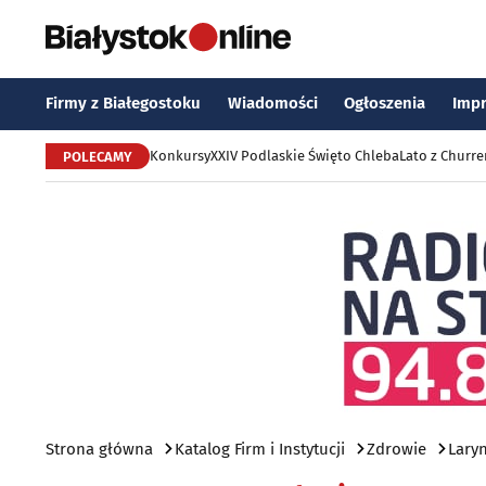
Firmy z Białegostoku
Wiadomości
Ogłoszenia
Imp
Konkursy
XXIV Podlaskie Święto Chleba
Lato z Churr
POLECAMY
Strona główna
Katalog Firm i Instytucji
Zdrowie
Lary