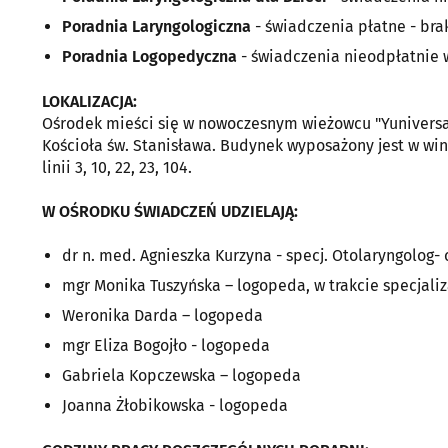
Poradnia Laryngologiczna
- świadczenia płatne - bra
Poradnia Logopedyczna
- świadczenia nieodpłatnie
LOKALIZACJA:
Ośrodek mieści się w nowoczesnym wieżowcu "Yuniversa
Kościoła św. Stanisława. Budynek wyposażony jest w w
linii 3, 10, 22, 23, 104.
W OŚRODKU ŚWIADCZEŃ UDZIELAJĄ:
dr n. med. Agnieszka Kurzyna - specj. Otolaryngolog- c
mgr Monika Tuszyńska – logopeda, w trakcie specjaliz
Weronika Darda – logopeda
mgr Eliza Bogojło - logopeda
Gabriela Kopczewska – logopeda
Joanna Żłobikowska - logopeda