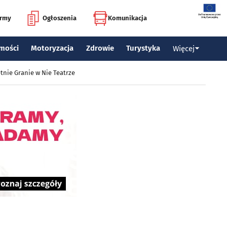
irmy
Ogłoszenia
Komunikacja
mości
Motoryzacja
Zdrowie
Turystyka
Więcej
tnie Granie w Nie Teatrze