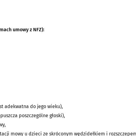
amach umowy z NFZ):
t adekwatna do jego wieku),
puszcza poszczególne głoski),
wy,
itacji mowy u dzieci ze skróconym wędzidełkiem i rozszczepe