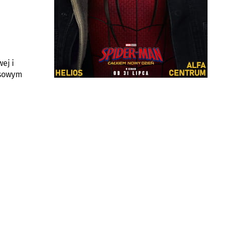
ej i
usowym