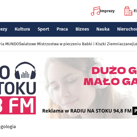
Imprezy
F
rezy
Kultura
Sport
Praca
Biznes
Nauka
Nierucho
eria MUNDO
Światowe Mistrzostwa w pieczeniu Babki i Kiszki Ziemniaczanej
Le
ngologia