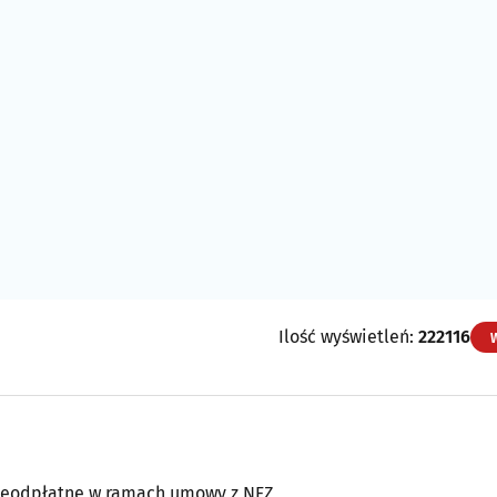
Ilość wyświetleń:
222116
nieodpłatne w ramach umowy z NFZ