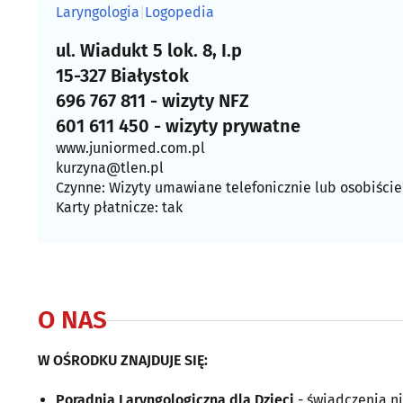
Laryngologia
|
Logopedia
ul. Wiadukt 5 lok. 8, I.p
15-327 Białystok
696 767 811 - wizyty NFZ
601 611 450 - wizyty prywatne
www.juniormed.com.pl
kurzyna@tlen.pl
Czynne: Wizyty umawiane telefonicznie lub osobiście
Karty płatnicze: tak
O NAS
W OŚRODKU ZNAJDUJE SIĘ:
Poradnia Laryngologiczna dla Dzieci
- świadczenia 