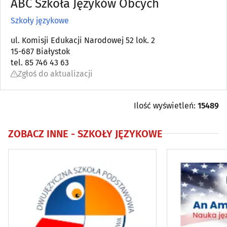
ABC Szkoła Języków Obcych
Kursy przygotowawcze, maturalne
(17)
Szkoły językowe
Kursy, szkolenia
ul. Komisji Edukacji Narodowej 52 lok. 2
(106)
15-687 Białystok
tel. 85 746 43 63
Przedszkola
(99)
Zgłoś do aktualizacji
Szkoły artystyczne
(21)
Ilość wyświetleń:
15489
Szkoły jazdy
(18)
ZOBACZ INNE -
SZKOŁY JĘZYKOWE
Szkoły językowe
(44)
Szkoły podstawowe
(52)
Szkoły policealne i podyplomowe
(21)
Szkoły ponadpodstawowe i średnie
(54)