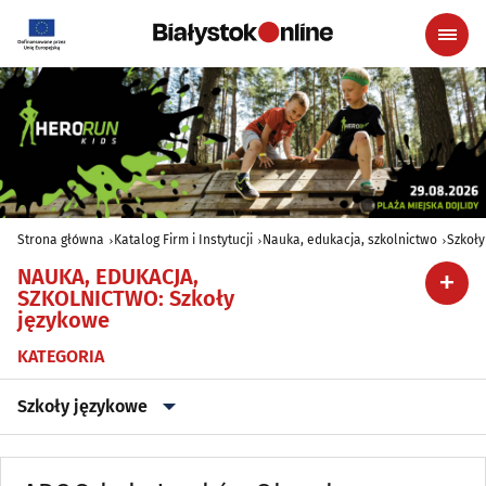
Strona główna
Katalog Firm i Instytucji
Nauka, edukacja, szkolnictwo
Szkoły
NAUKA, EDUKACJA,
SZKOLNICTWO
:
Szkoły
językowe
KATEGORIA
Szkoły językowe
Biblioteki
(42)