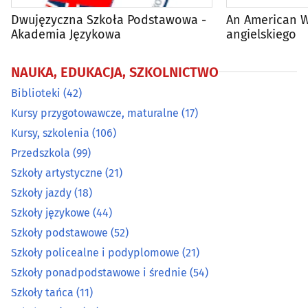
Dwujęzyczna Szkoła Podstawowa -
An American W
Szkoły tańca
(11)
Akademia Językowa
angielskiego
Szkoły wyższe
(29)
NAUKA, EDUKACJA, SZKOLNICTWO
Biblioteki
(42)
Żłobki
(24)
Kursy przygotowawcze, maturalne
(17)
Kursy, szkolenia
(106)
Przedszkola
(99)
Szkoły artystyczne
(21)
Szkoły jazdy
(18)
Szkoły językowe
(44)
Szkoły podstawowe
(52)
Szkoły policealne i podyplomowe
(21)
Szkoły ponadpodstawowe i średnie
(54)
Szkoły tańca
(11)