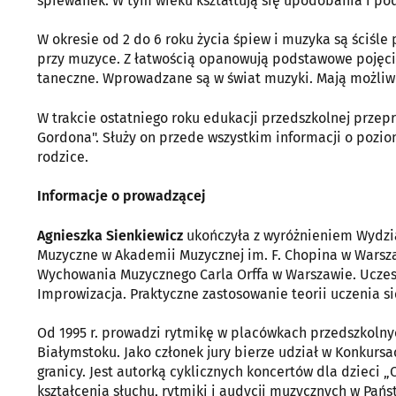
śpiewanek. W tym wieku kształtują się upodobania i po
W okresie od 2 do 6 roku życia śpiew i muzyka są ściśle
przy muzyce. Z łatwością opanowują podstawowe pojęcia
taneczne. Wprowadzane są w świat muzyki. Mają możliw
W trakcie ostatniego roku edukacji przedszkolnej przep
Gordona". Służy on przede wszystkim informacji o pozi
rodzice.
Informacje o prowadzącej
Agnieszka Sienkiewicz
ukończyła z wyróżnieniem Wydzi
Muzyczne w Akademii Muzycznej im. F. Chopina w Warsza
Wychowania Muzycznego Carla Orffa w Warszawie. Uczes
Improwizacja. Praktyczne zastosowanie teorii uczenia s
Od 1995 r. prowadzi rytmikę w placówkach przedszkoln
Białymstoku. Jako członek jury bierze udział w Konkursac
granicy. Jest autorką cyklicznych koncertów dla dzieci
kształcenia słuchu, rytmiki i audycji muzycznych w Pań