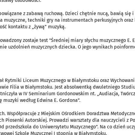
dstawy osobowości.
 powiązane z zabawą ruchową. Dzieci chętnie nucą, bawią się i
 muzyczne, techniki gry na instrumentach perkusyjnych oraz 
ość kontaktu z „żywą” muzyką.
rowadzony zostaje test "Średniej miary słychu muzycznego E. E
omie uzdolnień muzycznych dziecka. O jego wynikach poinform
ał Rytmiki Liceum Muzycznego w Białymstoku oraz Wychowan
wie Filia w Białymstoku. Jest absolwentką dwuletniego Stud
tniczyła w IV Seminarium Gordonowskim nt. „Audiacja, Twórcz
ię muzyki według Edwina E. Gordona”.
ych. Współpracuje z Miejskim Ośrodkiem Doradztwa Metodyczn
h Piosenki Autorskiej. Prowadzi warsztaty dla nauczycieli z Pol
 „Od przedszkola do Uniwersytetu Muzycznego”. Na co dzień ucz
stwowej Szkole Muzycznej I stopnia w Białymstoku.