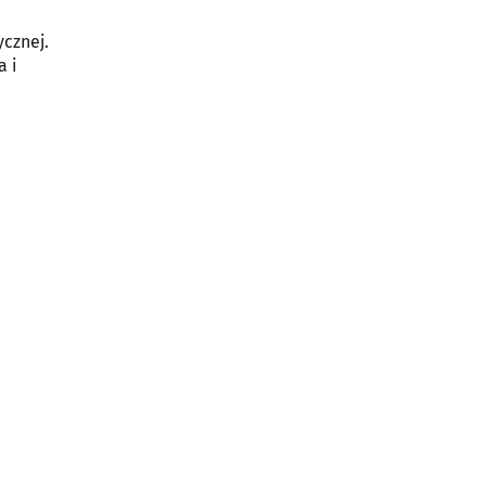
cznej.
a i