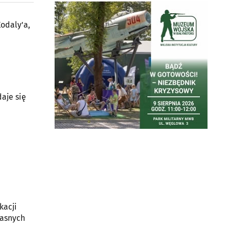
Agmuz - przedszkole
muzyczne Agnieszki
Sienkiewicz
odaly'a,
ul. Mieszka I 5
15-054 Białystok
aje się
kacji
łasnych