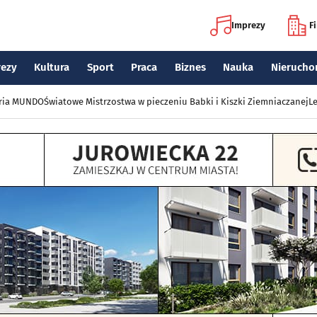
Imprezy
F
rezy
Kultura
Sport
Praca
Biznes
Nauka
Nierucho
eria MUNDO
Światowe Mistrzostwa w pieczeniu Babki i Kiszki Ziemniaczanej
Le