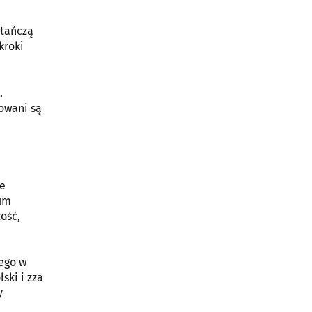
 tańczą
kroki
.
owani są
ie
ium
ość,
ego w
ski i zza
y