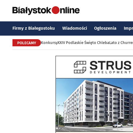
Firmy z Białegostoku
Wiadomości
Ogłoszenia
Imp
Konkursy
XXIV Podlaskie Święto Chleba
Lato z Churr
POLECAMY