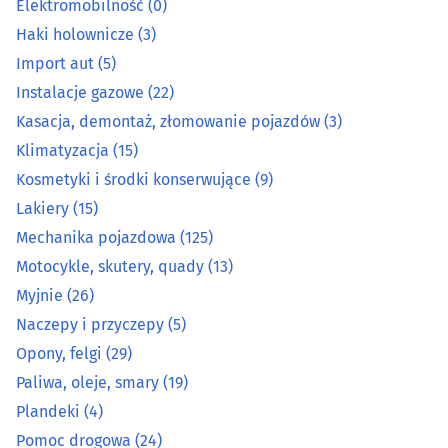
Elektromobilność
(0)
Lakiery
(15)
Haki holownicze
(3)
Mechanika pojazdowa
(125)
Import aut
(5)
Instalacje gazowe
(22)
Motocykle, skutery, quady
(13)
Kasacja, demontaż, złomowanie pojazdów
(3)
Klimatyzacja
(15)
Myjnie
(26)
Kosmetyki i środki konserwujące
(9)
Lakiery
(15)
Naczepy i przyczepy
(5)
Mechanika pojazdowa
(125)
Opony, felgi
(29)
Motocykle, skutery, quady
(13)
Myjnie
(26)
Paliwa, oleje, smary
(19)
Naczepy i przyczepy
(5)
Opony, felgi
(29)
Plandeki
(4)
Paliwa, oleje, smary
(19)
Plandeki
(4)
Pomoc drogowa
(24)
Pomoc drogowa
(24)