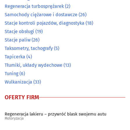
Regeneracja turbosprężarek
(2)
Regeneracja turbosprężarek
(2)
Samochody ciężarowe i dostawcze
(26)
Samochody ciężarowe i dostawcze
(26)
Stacje kontroli pojazdów, diagnostyka
(18)
Stacje obsługi
(19)
Stacje kontroli pojazdów, diagnostyka
(18)
Stacje paliw
(26)
Taksometry, tachografy
(5)
Stacje obsługi
(19)
Tapicerka
(4)
Tłumiki, układy wydechowe
(13)
Stacje paliw
(26)
Tuning
(6)
Taksometry, tachografy
(5)
Wulkanizacja
(33)
Tapicerka
(4)
OFERTY FIRM
Tłumiki, układy wydechowe
(13)
Regeneracja lakieru – przywróć blask swojemu autu
Motoryzacja
Tuning
(6)