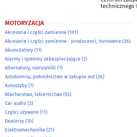
technicznego 
Elektromechanika
(21)
MOTORYZACJA
Elektromobilność
(0)
Akcesoria i części zamienne
(101)
Akcesoria i części zamienne - producenci, hurtownie
(26)
Haki holownicze
(3)
Akumulatory
(11)
Alarmy i systemy zabezpieczające
(3)
Import aut
(5)
Alternatory, rozruszniki
(1)
Autokomisy, pośrednictwo w zakupie aut
(26)
Instalacje gazowe
(22)
Autoszyby
(7)
Kasacja, demontaż, złomowanie pojazdów
(3)
Blacharstwo, lakiernictwo
(55)
Car audio
(3)
Klimatyzacja
(15)
Części używane
(11)
Dealerzy
(10)
Kosmetyki i środki konserwujące
(9)
Elektromechanika
(21)