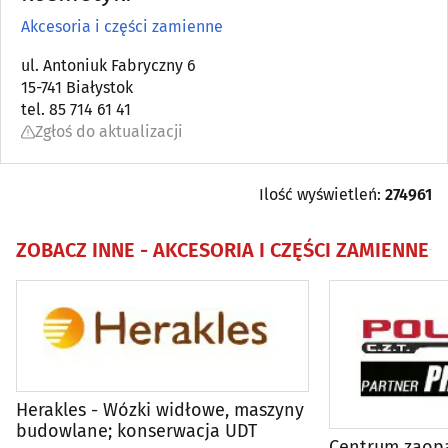
Akcesoria i części zamienne
Akumulatory
(11)
ul. Antoniuk Fabryczny 6
15-741 Białystok
Alarmy i systemy zabezpieczające
(3)
tel. 85 714 61 41
Zgłoś do aktualizacji
Alternatory, rozruszniki
(1)
Autokomisy, pośrednictwo w zakupie aut
(26)
Ilość wyświetleń:
274961
Autoszyby
(7)
ZOBACZ INNE -
AKCESORIA I CZĘŚCI ZAMIENNE
Blacharstwo, lakiernictwo
(55)
Car audio
(3)
Części używane
(11)
Herakles - Wózki widłowe, maszyny
budowlane; konserwacja UDT
Centrum zaopa
Dealerzy
(10)