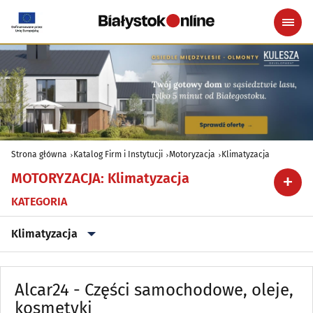
Strona główna
Katalog Firm i Instytucji
Motoryzacja
Klimatyzacja
MOTORYZACJA
:
Klimatyzacja
KATEGORIA
Klimatyzacja
Akcesoria i części zamienne
(101)
Alcar24 - Części samochodowe, oleje,
Akcesoria i części zamienne - producenci, hurtownie
kosmetyki
(26)