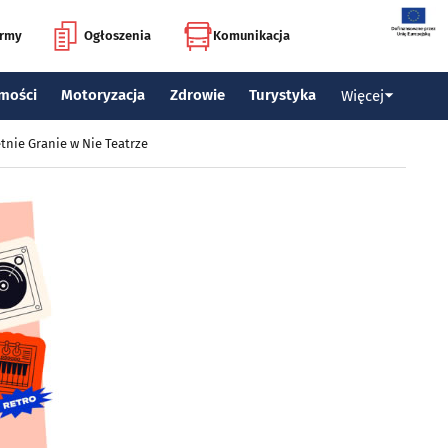
irmy
Ogłoszenia
Komunikacja
mości
Motoryzacja
Zdrowie
Turystyka
Więcej
tnie Granie w Nie Teatrze