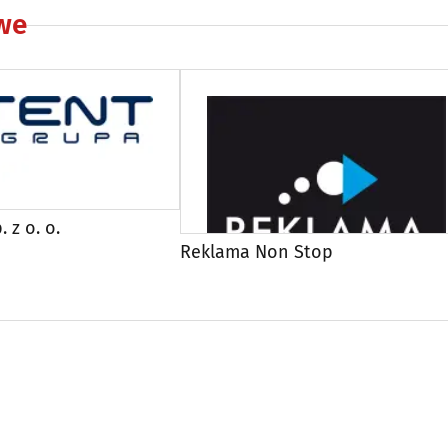
we
 z o. o.
Reklama Non Stop