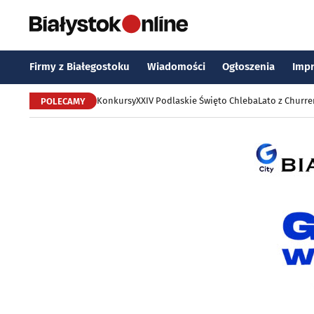
Firmy z Białegostoku
Wiadomości
Ogłoszenia
Imp
Konkursy
XXIV Podlaskie Święto Chleba
Lato z Churr
POLECAMY