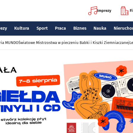
Imprezy
F
rezy
Kultura
Sport
Praca
Biznes
Nauka
Nierucho
eria MUNDO
Światowe Mistrzostwa w pieczeniu Babki i Kiszki Ziemniaczanej
Le