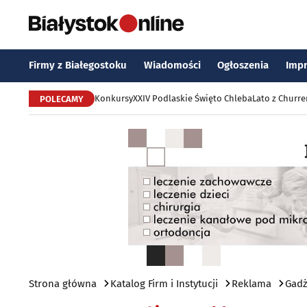
Firmy z Białegostoku
Wiadomości
Ogłoszenia
Imp
Konkursy
XXIV Podlaskie Święto Chleba
Lato z Churr
POLECAMY
Strona główna
Katalog Firm i Instytucji
Reklama
Gadż