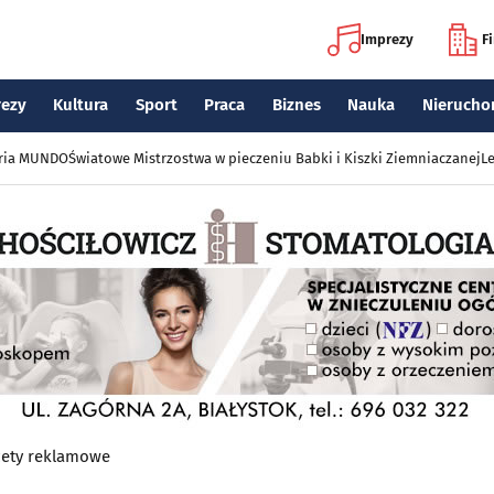
Imprezy
F
rezy
Kultura
Sport
Praca
Biznes
Nauka
Nierucho
eria MUNDO
Światowe Mistrzostwa w pieczeniu Babki i Kiszki Ziemniaczanej
Le
ety reklamowe