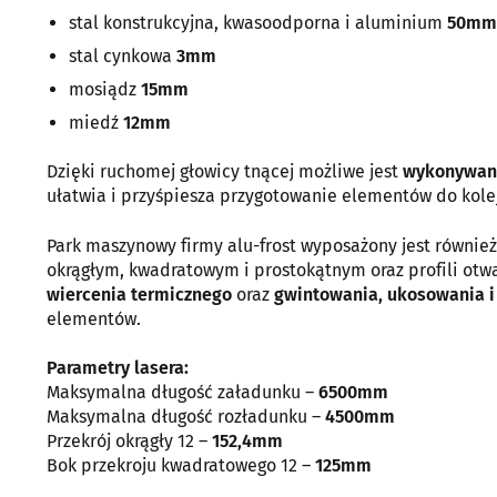
stal konstrukcyjna, kwasoodporna i aluminium
50mm
stal cynkowa
3mm
mosiądz
15mm
miedź
12mm
Dzięki ruchomej głowicy tnącej możliwe jest
wykonywani
ułatwia i przyśpiesza przygotowanie elementów do kolej
Park maszynowy firmy alu-frost wyposażony jest równi
okrągłym, kwadratowym i prostokątnym oraz profili otw
wiercenia termicznego
oraz
gwintowania, ukosowania i
elementów.
Parametry lasera:
Maksymalna długość załadunku –
6500mm
Maksymalna długość rozładunku –
4500mm
Przekrój okrągły 12 –
152,4mm
Bok przekroju kwadratowego 12 –
125mm