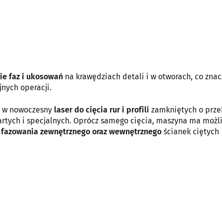
e faz i ukosowań
na krawędziach detali i w otworach, co zna
nych operacji.
eż w nowoczesny
laser do cięcia rur i profili
zamkniętych o prze
artych i specjalnych. Oprócz samego cięcia, maszyna ma możl
 fazowania zewnętrznego oraz wewnętrznego
ścianek ciętych