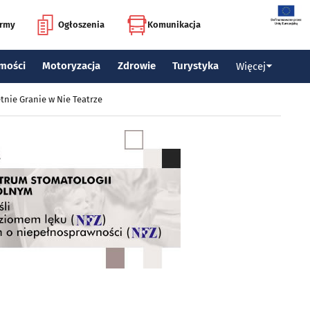
irmy
Ogłoszenia
Komunikacja
mości
Motoryzacja
Zdrowie
Turystyka
Więcej
tnie Granie w Nie Teatrze