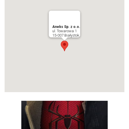
Aneks Sp. z o.o.
ul. Towarowa 1
15-007 Białystok