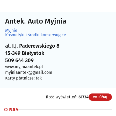
Antek. Auto Myjnia
Myjnie
Kosmetyki i środki konserwujące
al. I.J. Paderewskiego 8
15-349 Białystok
509 644 309
www.myjniaantek.pl
myjniaantek@gmail.com
Karty płatnicze: tak
Ilość wyświetleń:
61734
WYRÓŻNIJ
O NAS