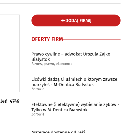
DODAJ FIRMĘ
OFERTY FIRM
Prawo cywilne – adwokat Urszula Zajko
Białystok
Biznes, prawo, ekonomia
Licówki dadzą Ci uśmiech o którym zawsze
marzyłeś - M-Dentica Białystok
Zdrowie
tleń:
4749
Efektowne (i efektywne) wybielanie zębów -
Tylko w M-Dentica Białystok
Zdrowie
Materace dostępne od ręki