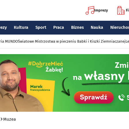
Imprezy
F
rezy
Kultura
Sport
Praca
Biznes
Nauka
Nierucho
eria MUNDO
Światowe Mistrzostwa w pieczeniu Babki i Kiszki Ziemniaczanej
Le
Muzea