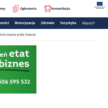
irmy
Ogłoszenia
Komunikacja
mości
Motoryzacja
Zdrowie
Turystyka
Więcej
tnie Granie w Nie Teatrze