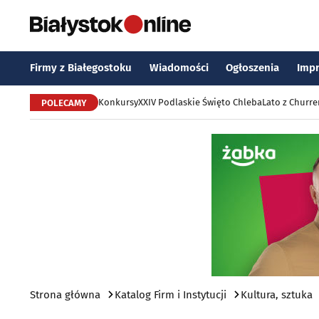
Firmy z Białegostoku
Wiadomości
Ogłoszenia
Imp
Konkursy
XXIV Podlaskie Święto Chleba
Lato z Churr
POLECAMY
Strona główna
Katalog Firm i Instytucji
Kultura, sztuka