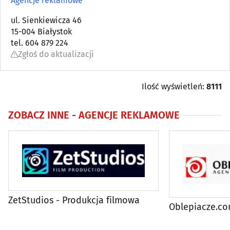
Agencje reklamowe
Gadżety reklamowe
ul. Sienkiewicza 46
(22)
15-004 Białystok
tel. 604 879 224
Grafika komputerowa
(8)
Zgłoś do aktualizacji
Marketing i promocja
(38)
Ilość wyświetleń:
8111
Public relations
(4)
ZOBACZ INNE -
AGENCJE REKLAMOWE
ZetStudios - Produkcja filmowa
Oblepiacze.c