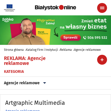
Strona główna
Katalog Firm i Instytucji
Reklama
Agencje reklamowe
REKLAMA
:
Agencje
reklamowe
KATEGORIA
Agencje reklamowe
Agencje reklamowe
(102)
Artgraphic Multimedia
Drukarnie, poligrafia
(60)