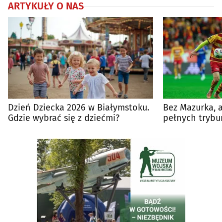
ARTYKUŁY O NAS
Dzień Dziecka 2026 w Białymstoku.
Bez Mazurka, 
Gdzie wybrać się z dziećmi?
pełnych trybu
mecz Jaga - P