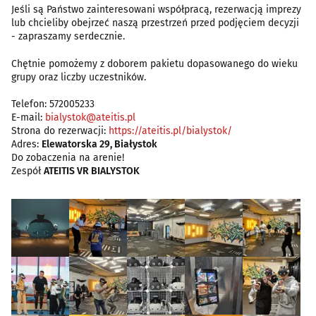
Jeśli są Państwo zainteresowani współpracą, rezerwacją imprezy
lub chcieliby obejrzeć naszą przestrzeń przed podjęciem decyzji
- zapraszamy serdecznie.
Chętnie pomożemy z doborem pakietu dopasowanego do wieku
grupy oraz liczby uczestników.
Telefon: 572005233
E-mail:
bialystok@ateitis.pl
Strona do rezerwacji:
https://ateitis.pl/bialystok/
Adres:
Elewatorska 29, Białystok
Do zobaczenia na arenie!
Zespół
ATEITIS VR BIALYSTOK