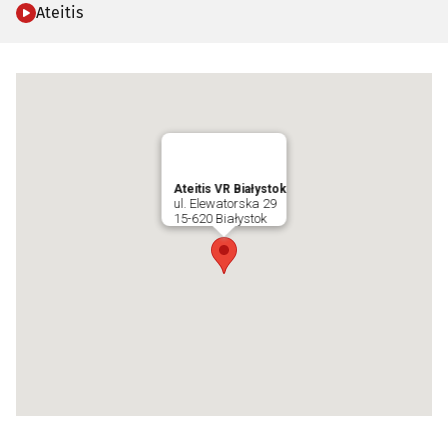
Ateitis
Ateitis VR Białystok
ul. Elewatorska 29
15-620 Białystok