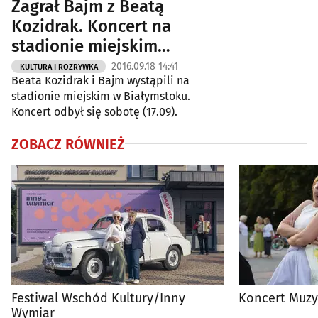
Zagrał Bajm z Beatą
Kozidrak. Koncert na
stadionie miejskim
[ZDJĘCIA]
2016.09.18 14:41
KULTURA I ROZRYWKA
Beata Kozidrak i Bajm wystąpili na
stadionie miejskim w Białymstoku.
Koncert odbył się sobotę (17.09).
ZOBACZ RÓWNIEŻ
Festiwal Wschód Kultury/Inny
Koncert Muzy
Wymiar