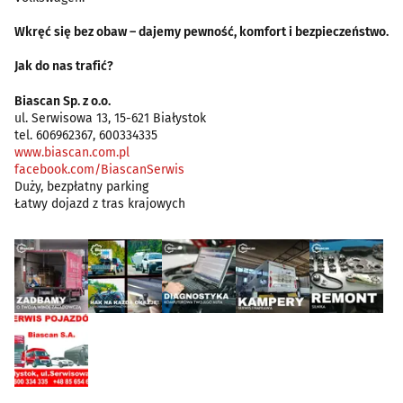
Wkręć się bez obaw – dajemy pewność, komfort i bezpieczeństwo.
Jak do nas trafić?
Biascan Sp. z o.o.
ul. Serwisowa 13, 15-621 Białystok
tel. 606962367, 600334335
www.biascan.com.pl
facebook.com/BiascanSerwis
Duży, bezpłatny parking
Łatwy dojazd z tras krajowych