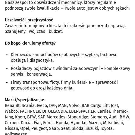
Nasz zespół to doświadczeni mechanicy, którzy regularnie
podnoszą swoje kwalifikacje – Twoje auto jest w dobrych rękach.
Uczciwość i przejrzystość
Zawsze informujemy o kosztach i zakresie prac przed naprawą.
Szanujemy Twój czas i budżet.
Do kogo kierujemy ofertę?
Kierowców samochodów osobowych – szybka, fachowa
obsługa i diagnostyka.
Posiadaczy pojazdów z windami załadowczymi – kompleksowy
serwis i konserwacja.
Firmy transportowe, floty, firmy kurierskie – sprawność i
gotowość do drogi każdego dnia.
Marki/specjalizacja:
Renault, Scania, Iveco, DAF, MAN, Volvo, BAR Cargo Lift, Jost,
Wabco, PALFINGER, DHOLLANDIA, EBERSPACHER, Carrier, Thermo-
King, Knorr, BPW, SAF, Mercedes, Stoneridge, Siemens, Audi, BMW,
Citroen, Dacia, Fiat, Ford, , Honda, Hyundai, Mazda, Mitsubishi,
Nissan, Opel, Peugeot, Saab, Seat, Skoda, Suzuki, Toyota,
Volkswagen.