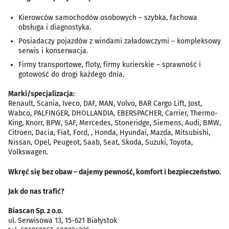
Kierowców samochodów osobowych – szybka, fachowa
obsługa i diagnostyka.
Posiadaczy pojazdów z windami załadowczymi – kompleksowy
serwis i konserwacja.
Firmy transportowe, floty, firmy kurierskie – sprawność i
gotowość do drogi każdego dnia.
Marki/specjalizacja:
Renault, Scania, Iveco, DAF, MAN, Volvo, BAR Cargo Lift, Jost,
Wabco, PALFINGER, DHOLLANDIA, EBERSPACHER, Carrier, Thermo-
King, Knorr, BPW, SAF, Mercedes, Stoneridge, Siemens, Audi, BMW,
Citroen, Dacia, Fiat, Ford, , Honda, Hyundai, Mazda, Mitsubishi,
Nissan, Opel, Peugeot, Saab, Seat, Skoda, Suzuki, Toyota,
Volkswagen.
Wkręć się bez obaw – dajemy pewność, komfort i bezpieczeństwo.
Jak do nas trafić?
Biascan Sp. z o.o.
ul. Serwisowa 13, 15-621 Białystok