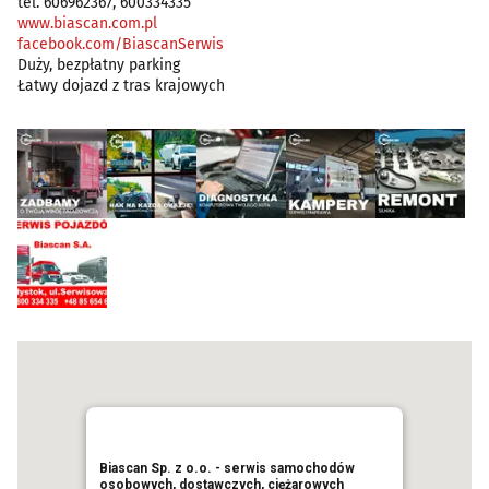
tel. 606962367, 600334335
www.biascan.com.pl
facebook.com/BiascanSerwis
Duży, bezpłatny parking
Łatwy dojazd z tras krajowych
Biascan Sp. z o.o. - serwis samochodów
osobowych, dostawczych, ciężarowych