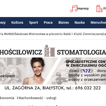
Imprezy
F
rezy
Kultura
Sport
Praca
Biznes
Nauka
Nierucho
eria MUNDO
Światowe Mistrzostwa w pieczeniu Babki i Kiszki Ziemniaczanej
Le
 ekonomia
Rachunkowość - usługi