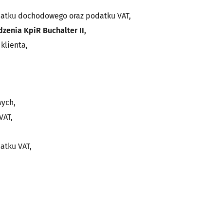
datku dochodowego oraz podatku VAT,
enia KpiR Buchalter II,
klienta,
wych,
VAT,
atku VAT,