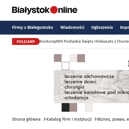
Firmy z Białegostoku
Wiadomości
Ogłoszenia
Imp
Konkursy
XXIV Podlaskie Święto Chleba
Lato z Churr
POLECAMY
Strona główna
Katalog Firm i Instytucji
Biznes, prawo,