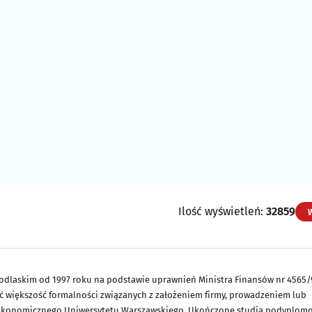
Ilość wyświetleń:
32859
odlaskim od 1997 roku na podstawie uprawnień Ministra Finansów nr 4565/
ić większość formalności związanych z założeniem firmy, prowadzeniem lub
łu Ekonomicznego Uniwersytetu Warszawskiego. Ukończone studia podyplom