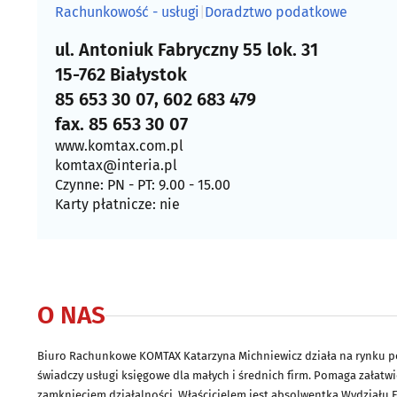
Rachunkowość - usługi
|
Doradztwo podatkowe
ul. Antoniuk Fabryczny 55 lok. 31
15-762 Białystok
85 653 30 07, 602 683 479
fax. 85 653 30 07
www.komtax.com.pl
komtax@interia.pl
Czynne: PN - PT: 9.00 - 15.00
Karty płatnicze: nie
O NAS
Biuro Rachunkowe KOMTAX Katarzyna Michniewicz działa na rynku p
świadczy usługi księgowe dla małych i średnich firm. Pomaga załatw
zamknięciem działalności. Właścicielem jest absolwentka Wydzia