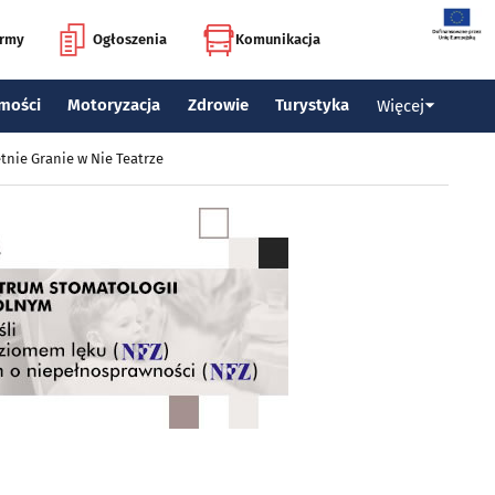
irmy
Ogłoszenia
Komunikacja
mości
Motoryzacja
Zdrowie
Turystyka
Więcej
tnie Granie w Nie Teatrze