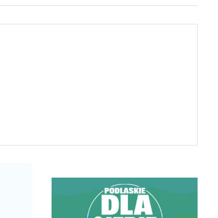
Biuro Rachunkowe
KOMTAX. Katarzyna
Michniewicz
ul. Antoniuk Fabryczny 55
lok. 31
15-762 Białystok