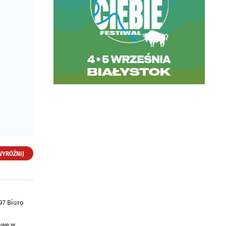
WYRÓŻNIJ
97 Biuro
owe w