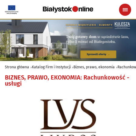
Strona główna
Katalog Firm i Instytucji
Biznes, prawo, ekonomia
Rachunkowo
BIZNES, PRAWO, EKONOMIA
:
Rachunkowość -
usługi