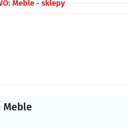
WO
:
Meble - sklepy
n Meble