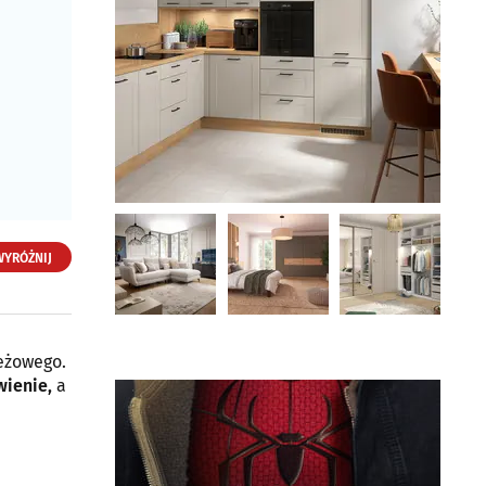
WYRÓŻNIJ
ieżowego.
Black Red White. Megan
ienie,
a
Meble
ul. Przędzalniana 60 (C.H.
Fasty)
15-688 Białystok