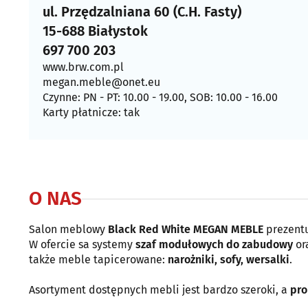
ul. Przędzalniana 60 (C.H. Fasty)
15-688 Białystok
697 700 203
www.brw.com.pl
megan.meble@onet.eu
Czynne: PN - PT: 10.00 - 19.00, SOB: 10.00 - 16.00
Karty płatnicze: tak
O NAS
Salon meblowy
Black Red White MEGAN MEBLE
prezentu
W ofercie sa systemy
szaf modułowych do zabudowy
or
także meble tapicerowane:
narożniki, sofy, wersalki
.
Asortyment dostępnych mebli jest bardzo szeroki, a
pro