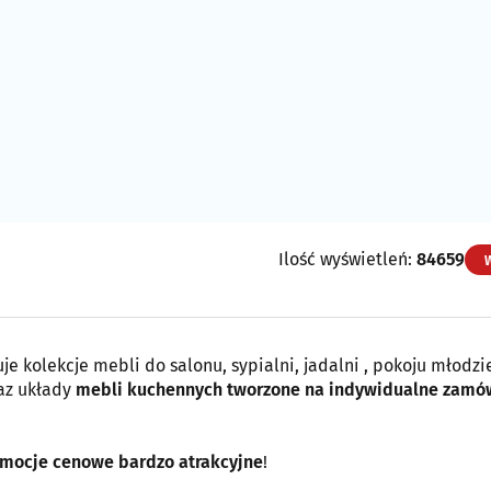
Ilość wyświetleń:
84659
je kolekcje mebli do salonu, sypialni, jadalni , pokoju młodz
az układy
mebli kuchennych tworzone na indywidualne zamów
mocje cenowe bardzo atrakcyjne
!