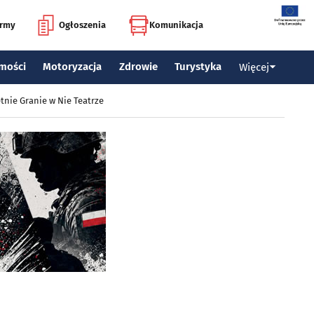
irmy
Ogłoszenia
Komunikacja
mości
Motoryzacja
Zdrowie
Turystyka
Więcej
tnie Granie w Nie Teatrze