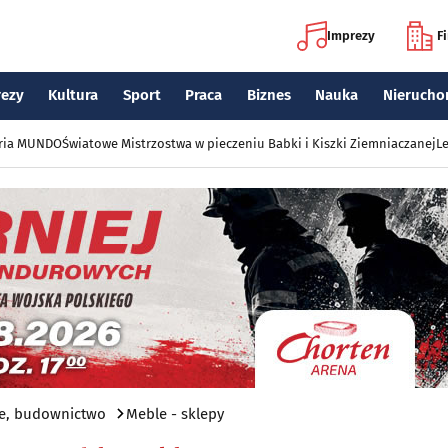
Imprezy
F
rezy
Kultura
Sport
Praca
Biznes
Nauka
Nierucho
eria MUNDO
Światowe Mistrzostwa w pieczeniu Babki i Kiszki Ziemniaczanej
Le
e, budownictwo
Meble - sklepy