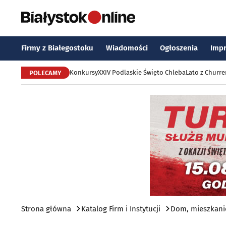
Firmy z Białegostoku
Wiadomości
Ogłoszenia
Imp
Konkursy
XXIV Podlaskie Święto Chleba
Lato z Churr
POLECAMY
Strona główna
Katalog Firm i Instytucji
Dom, mieszkani