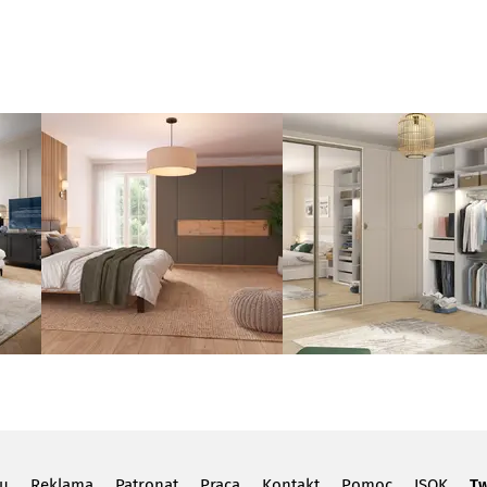
lu
Reklama
Patronat
Praca
Kontakt
Pomoc
ISOK
Tw