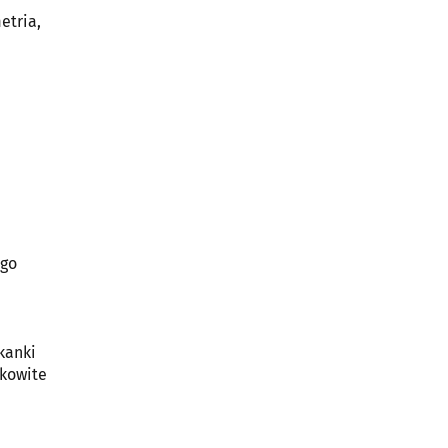
etria,
ego
kanki
łkowite