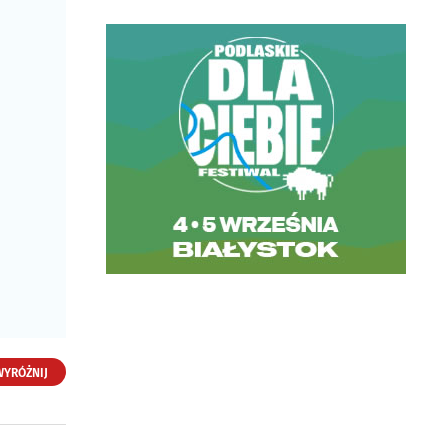
Centrum Medyczne
Hansa Rehabilitacja
ul. Choroszczańska 24
15-732 Białystok
WYRÓŻNIJ