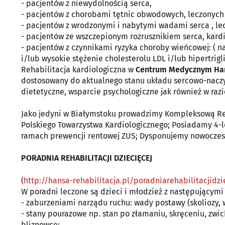
- pacjentów z niewydolnością serca,
- pacjentów z chorobami tętnic obwodowych, leczonych
- pacjentów z wrodzonymi i nabytymi wadami serca , le
- pacjentów ze wszczepionym rozrusznikiem serca, kard
- pacjentów z czynnikami ryzyka choroby wieńcowej: ( na
i/lub wysokie stężenie cholesterolu LDL i/lub hipertrig
Rehabilitacja kardiologiczna w
Centrum Medycznym Ha
dostosowany do aktualnego stanu układu sercowo-naczy
dietetyczne, wsparcie psychologiczne jak również w raz
Jako jedyni w Białymstoku prowadzimy Kompleksową Re
Polskiego Towarzystwa Kardiologicznego; Posiadamy 4-l
ramach prewencji rentowej ZUS; Dysponujemy nowoczesn
PORADNIA REHABILITACJI DZIECIĘCEJ
(
http://hansa-rehabilitacja.pl/poradniarehabilitacjidzi
W poradni leczone są dzieci i młodzież z następującymi
- zaburzeniami narządu ruchu: wady postawy (skoliozy, w
- stany pourazowe np. stan po złamaniu, skręceniu, zwi
bliznowce;