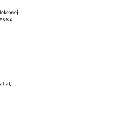
pleksowej
w oraz
atia),