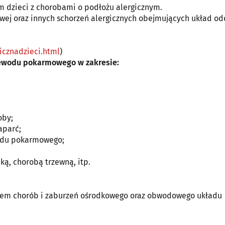
em dzieci z chorobami o podłożu alergicznym.
owej oraz innych schorzeń alergicznych obejmujących układ o
icznadzieci.html
)
zewodu pokarmowego w zakresie:
oby;
aparć;
wodu pokarmowego;
ą, chorobą trzewną, itp.
niem chorób i zaburzeń ośrodkowego oraz obwodowego układu