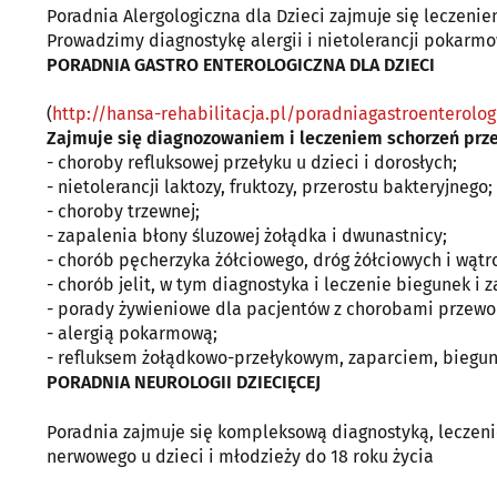
Poradnia Alergologiczna dla Dzieci zajmuje się leczeni
Prowadzimy diagnostykę alergii i nietolerancji pokarm
PORADNIA GASTRO ENTEROLOGICZNA DLA DZIECI
(
http://hansa-rehabilitacja.pl/poradniagastroenterolog
Zajmuje się diagnozowaniem i leczeniem schorzeń pr
- choroby refluksowej przełyku u dzieci i dorosłych;
- nietolerancji laktozy, fruktozy, przerostu bakteryjnego;
- choroby trzewnej;
- zapalenia błony śluzowej żołądka i dwunastnicy;
- chorób pęcherzyka żółciowego, dróg żółciowych i wątr
- chorób jelit, w tym diagnostyka i leczenie biegunek i z
- porady żywieniowe dla pacjentów z chorobami prze
- alergią pokarmową;
- refluksem żołądkowo-przełykowym, zaparciem, biegunk
PORADNIA
NEUROLOGII
DZIECIĘCEJ
Poradnia zajmuje się kompleksową diagnostyką, lecze
nerwowego u dzieci i młodzieży do 18 roku życia