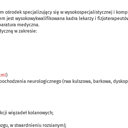
m ośrodek specjalizujący się w wysokospecjalistycznej i kom
tem jest wysokowykwalifikowana kadra lekarzy i fizjoterapeutó
aparatura medyczna.
yczną w zakresie:
tml
)
 pochodzenia neurologicznego (rwa kulszowa, barkowa, dyskop
kcji więzadeł kolanowych;
zgu, w stwardnieniu rozsianym);