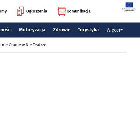
irmy
Ogłoszenia
Komunikacja
mości
Motoryzacja
Zdrowie
Turystyka
Więcej
tnie Granie w Nie Teatrze