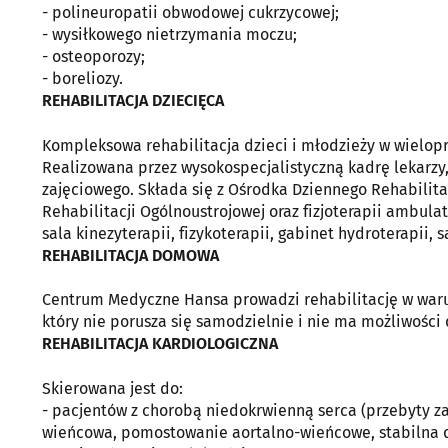
- polineuropatii obwodowej cukrzycowej;
- wysiłkowego nietrzymania moczu;
- osteoporozy;
- boreliozy.
REHABILITACJA DZIECIĘCA
Kompleksowa rehabilitacja dzieci i młodzieży w wielopro
Realizowana przez wysokospecjalistyczną kadrę lekarzy
zajęciowego. Składa się z Ośrodka Dziennego Rehabilit
Rehabilitacji Ogólnoustrojowej oraz fizjoterapii ambulat
sala kinezyterapii, fizykoterapii, gabinet hydroterapii, 
REHABILITACJA DOMOWA
Centrum Medyczne Hansa prowadzi rehabilitację w waru
który nie porusza się samodzielnie i nie ma możliwości 
REHABILITACJA KARDIOLOGICZNA
Skierowana jest do:
- pacjentów z chorobą niedokrwienną serca (przebyty z
wieńcowa, pomostowanie aortalno-wieńcowe, stabilna d