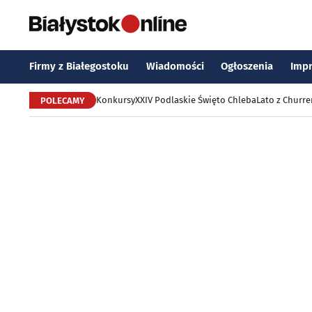
Firmy z Białegostoku
Wiadomości
Ogłoszenia
Imp
Konkursy
XXIV Podlaskie Święto Chleba
Lato z Churr
POLECAMY