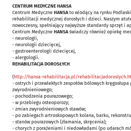
CENTRUM MEDYCZNE HANSA
Centrum Medyczne
HANSA
to wiodący na rynku Podlaski
rehabilitacji medycznej dorosłych i dzieci. Naszym atu
nowoczesny, spełniający najwyższe standardy sprzęt i 
Centrum Medyczne
HANSA
świadczy również opiekę med
- neurologii,
- neurologii dziecięcej,
- gastroenterologii dziecięcej,
- alergologii.
REHABILITACJA DOROSŁYCH
(
http://hansa-rehabilitacja.pl/rehabilitacjadoroslych.h
- ostrych i przewlekłych zespołów bólowych kręgosłupa
zwyrodnieniowego;
- pochodzenia pourazowego;
- w przebiegu osteoporozy;
- zmian zwyrodnieniowych stawów;
- po zabiegach artroskopowych kolana, barku, rekonstru
- stanów pourazowych (złamania, skręcenia);
- chorych z porażeniami i niedowładami (po udarach mó