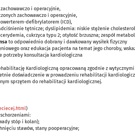
 zachowawczo i operacyjnie,
czonych zachowawczo i operacyjnie,
iowerterem-defibrylatorem (ICD),
dciśnienie tętnicze; dyslipidemia: niskie stężenie cholestero
licerydemia, cukrzyca typu 2; otyłość brzuszna; zespół metabol
nsa
to odpowiednio dobrany i dawkowany wysiłek fizyczny
niowego oraz edukacja pacjenta na temat jego choroby, wska
ie potrzeby konsultacja kardiologiczna
habilitację Kardiologiczną opracowaną zgodnie z wytycznymi
etnie doświadczenie w prowadzeniu rehabilitacji kardiologicz
ym sprzętem do rehabilitacji kardiologicznej.
eciecej.html
)
 schorzeniami:
ady stóp i kolan);
chnięciu stawów, stany pooperacyjne;