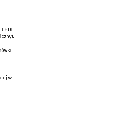
lu HDL
iczny).
zówki
nej w