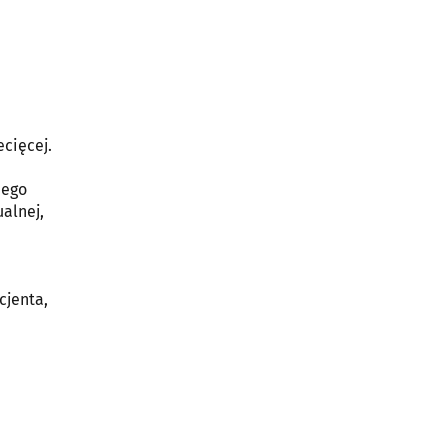
ecięcej.
nego
ualnej,
cjenta,