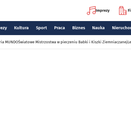
Imprezy
F
rezy
Kultura
Sport
Praca
Biznes
Nauka
Nierucho
eria MUNDO
Światowe Mistrzostwa w pieczeniu Babki i Kiszki Ziemniaczanej
Le