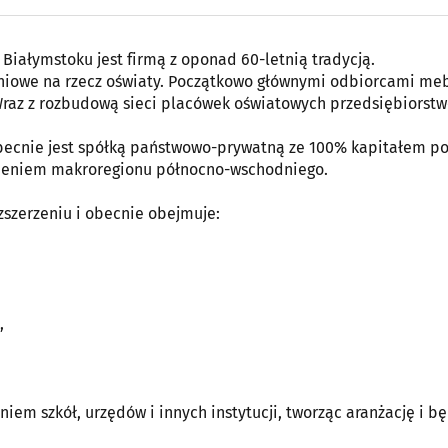
 Białymstoku jest firmą z oponad 60-letnią tradycją.
eniowe na rzecz oświaty. Początkowo głównymi odbiorcami meb
raz z rozbudową sieci placówek oświatowych przedsiębiorst
Obecnie jest spółką państwowo-prywatną ze 100% kapitałem po
dnieniem makroregionu północno-wschodniego.
szerzeniu i obecnie obejmuje:
,
em szkół, urzędów i innych instytucji, tworząc aranżację i b