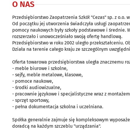
O NAS
Przedsiębiorstwo Zaopatrzenia Szkół "Cezas" sp. z o.o. w
Od początku jej utworzenia świadczyła usługi zaopatrz
pomocy naukowych były szkoły podstawowe i średnie. W
rozszerzało i unowocześniało swoją ofertę handlową.
Przedsiębiorstwo w roku 2002 uległo przekształceniu. 
Działa na terenie całego kraju ze szczególnym uwzglę
Oferta towarowa przedsiębiorstwa uległa znacznemu roz
- meble biurowe i szkolne,
- sejfy, meble metalowe, klasowe,
- pomoce naukowe,
- środki audiowizualne,
- pracownie językowe i specjalistyczne wraz z montażem
- sprzęt sportowy,
- pełna dokumentacja szkolna i uczelniana.
Spółka generalnie zajmuje się kompleksowym wyposażeni
doradcą na każdym szczeblu "urządzania".