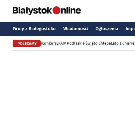
Firmy z Białegostoku
Wiadomości
Ogłoszenia
Imp
Konkursy
XXIV Podlaskie Święto Chleba
Lato z Churr
POLECAMY