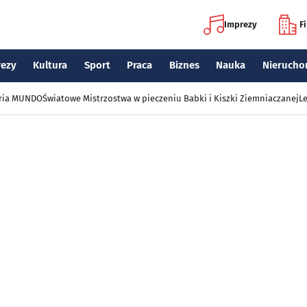
Imprezy
F
rezy
Kultura
Sport
Praca
Biznes
Nauka
Nierucho
eria MUNDO
Światowe Mistrzostwa w pieczeniu Babki i Kiszki Ziemniaczanej
Le