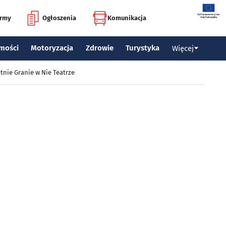
irmy
Ogłoszenia
Komunikacja
mości
Motoryzacja
Zdrowie
Turystyka
Więcej
tnie Granie w Nie Teatrze