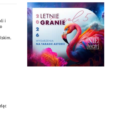
Cezas.
Przedsiębiorstwo
Zaopatrzenia Szkół sp.
z o.o.
Al. Solidarności 15
li i
15-751 Białystok
wo
lskim.
ędąc