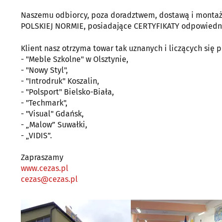
Naszemu odbiorcy, poza doradztwem, dostawą i montaże
POLSKIEJ NORMIE, posiadające CERTYFIKATY odpowiednich
Klient nasz otrzyma towar tak uznanych i liczących się 
- "Meble Szkolne" w Olsztynie,
- "Nowy Styl",
- "Introdruk" Koszalin,
- "Polsport" Bielsko-Biała,
- "Techmark",
- "Visual" Gdańsk,
- „Malow” Suwałki,
- „VIDIS”.
Zapraszamy
www.cezas.pl
cezas@cezas.pl