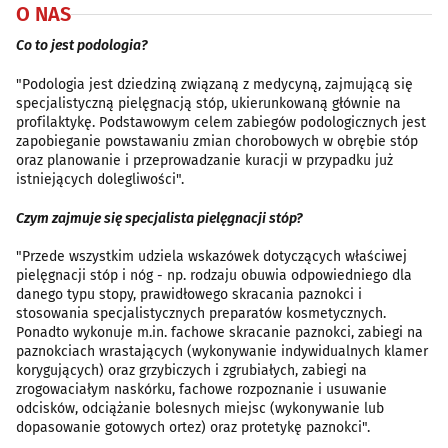
O NAS
Co to jest podologia?
"Podologia jest dziedziną związaną z medycyną, zajmującą się
specjalistyczną pielęgnacją stóp, ukierunkowaną głównie na
profilaktykę. Podstawowym celem zabiegów podologicznych jest
zapobieganie powstawaniu zmian chorobowych w obrębie stóp
oraz planowanie i przeprowadzanie kuracji w przypadku już
istniejących dolegliwości".
Czym zajmuje się specjalista pielęgnacji stóp?
"Przede wszystkim udziela wskazówek dotyczących właściwej
pielęgnacji stóp i nóg - np. rodzaju obuwia odpowiedniego dla
danego typu stopy, prawidłowego skracania paznokci i
stosowania specjalistycznych preparatów kosmetycznych.
Ponadto wykonuje m.in. fachowe skracanie paznokci, zabiegi na
paznokciach wrastających (wykonywanie indywidualnych klamer
korygujących) oraz grzybiczych i zgrubiałych, zabiegi na
zrogowaciałym naskórku, fachowe rozpoznanie i usuwanie
odcisków, odciążanie bolesnych miejsc (wykonywanie lub
dopasowanie gotowych ortez) oraz protetykę paznokci".