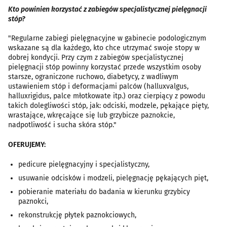
Kto powinien korzystać z zabiegów specjalistycznej pielęgnacji
stóp?
"Regularne zabiegi pielęgnacyjne w gabinecie podologicznym
wskazane są dla każdego, kto chce utrzymać swoje stopy w
dobrej kondycji. Przy czym z zabiegów specjalistycznej
pielęgnacji stóp powinny korzystać przede wszystkim osoby
starsze, ograniczone ruchowo, diabetycy, z wadliwym
ustawieniem stóp i deformacjami palców (halluxvalgus,
halluxrigidus, palce młotkowate itp.) oraz cierpiący z powodu
takich dolegliwości stóp, jak: odciski, modzele, pękające pięty,
wrastające, wkręcające się lub grzybicze paznokcie,
nadpotliwość i sucha skóra stóp."
OFERUJEMY:
pedicure pielęgnacyjny i specjalistyczny,
usuwanie odcisków i modzeli, pielęgnację pękających pięt,
pobieranie materiału do badania w kierunku grzybicy
paznokci,
rekonstrukcję płytek paznokciowych,