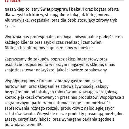
O NAS
Nasz Sklep
to istny
Świat przypraw i bakalii
oraz bogata oferta
dla wszystkich którzy, stosują dietę taką jak Ketogeniczna,
Ajurwedyjska, Wegańska, oraz dla osób stosujący zdrowy tryb
życia.
Wyróżnia nas profesjonalna obsługa, indywidualne podejście do
każdego klienta oraz szybki czas realizacji zamówień.
Dlatego tez oferujemy najniższe ceny w mieście.
Zapraszamy do zakupów poprzez sklep internetowy oraz
osobiście bezpośrednio w naszym magazynie/sklepie, u nas
znajdziesz towar najwyższej jakości świeżo zapakowany.
Współpracujemy z firmami z branży gastronomicznej,
hurtowniami oraz sklepami ze zdrową żywnością. Zakupy
bezpośrednio od lokalnych rolników umożliwiają szczegółową
kontrolę jakości oferowanych przez nas produktów. Współpraca z
zagranicznymi partnerami natomiast daje nam możliwość
zaoferowania różnego rodzaju produktów z najodleglejszych
zakątków świata. Wszystkie nasze produkty posiadają niezbędne
atesty, certyfikaty jakości oraz wymagane badania zgodne z
prawodawstwem UE.