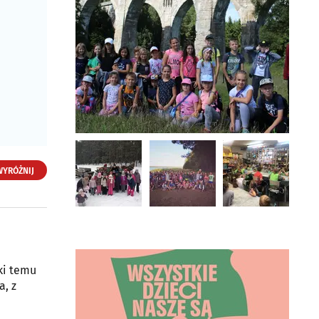
WYRÓŻNIJ
English Kids Club
ul. Pogodna 39/2A
ki temu
15-354 Białystok
a, z