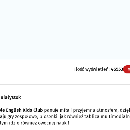
Ilość wyświetleń:
46553
Białystok
le English Kids Club
panuje miła i przyjemna atmosfera, dzię
aju gry zespołowe, piosenki, jak również tablica multimedialn
 tym idzie również owocnej nauki!