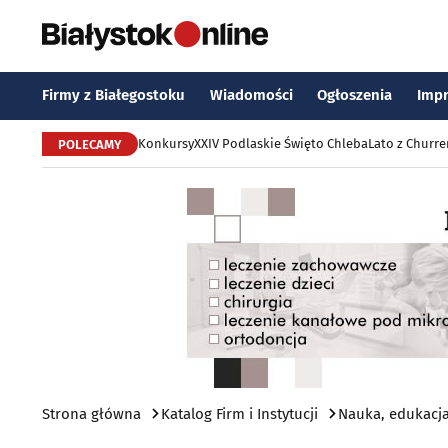
Firmy z Białegostoku
Wiadomości
Ogłoszenia
Imp
Konkursy
XXIV Podlaskie Święto Chleba
Lato z Churr
POLECAMY
Strona główna
Katalog Firm i Instytucji
Nauka, edukacja