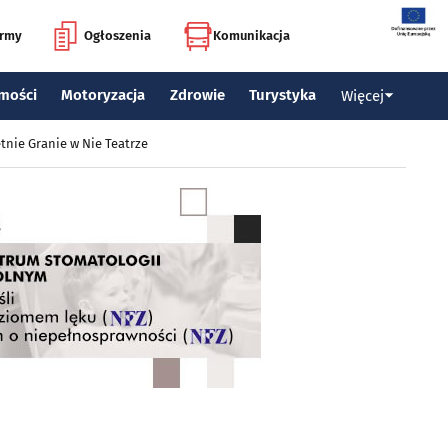
irmy
Ogłoszenia
Komunikacja
mości
Motoryzacja
Zdrowie
Turystyka
Więcej
tnie Granie w Nie Teatrze