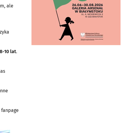
im, ale
ęzyka
8-10 lat
.
zas
enne
 fanpage