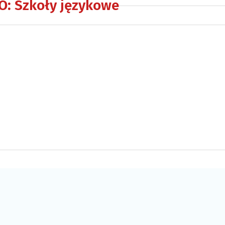
O
:
Szkoły językowe