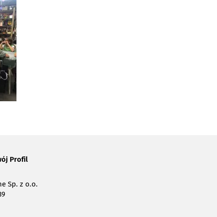
ój Profil
e Sp. z o.o.
39