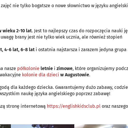
 zajęć nie tylko bogatsze o nowe słownictwo w języku angielsk
 wieku 2-10 lat
. Jest to najlepszy czas do rozpoczęcia nauki j
 uwagę brany jest nie tylko wiek ucznia, ale również stopień
t, 4-6 lat, 6-8 lat
i ostatnia najstarsza i zarazem jedyna grupa
na nasze
półkolonie
letnie
i
zimowe
, które organizujemy podc
e wakacyjne
kolonie dla dzieci
w Augustowie
.
zygodą dla każdego dziecka. Gwarantujemy dużo zabawy, codzi
e wszystkim naukę języka angielskiego poprzez zabawę!
szą stronę internetową
https://englishkidsclub.pl
oraz naszego