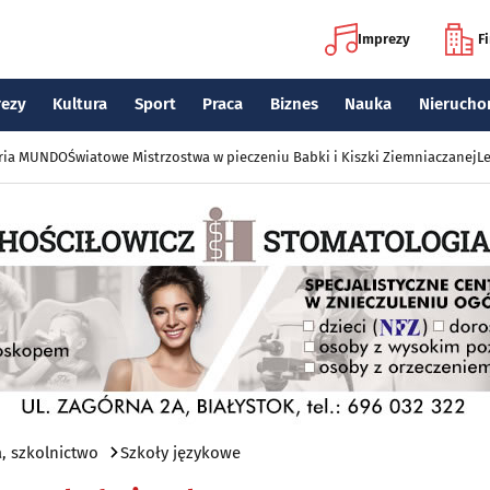
Imprezy
F
rezy
Kultura
Sport
Praca
Biznes
Nauka
Nierucho
eria MUNDO
Światowe Mistrzostwa w pieczeniu Babki i Kiszki Ziemniaczanej
Le
, szkolnictwo
Szkoły językowe