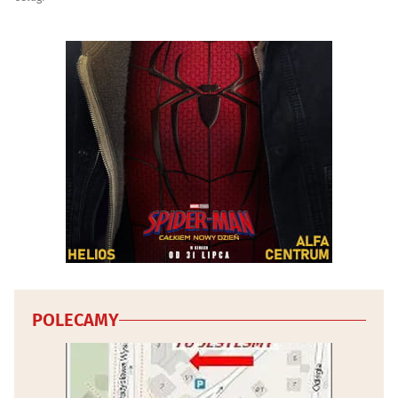
Wideofilmowanie
(20)
Wody mineralne i napoje - producenci, hurtownie
(4)
Wydawnictwa
(19)
Wyposażenie gastronomii i hoteli
(4)
Wypożyczalnie narzędzi i elektronarzędzi
(5)
Wypożyczanie DVD i video
(4)
Wywóz nieczystości i śmieci
(9)
POLECAMY
Zabytki - konserwacja
(3)