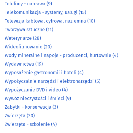
Telefony - naprawa
(9)
Prace drogowe i kolejowe
(12)
Telekomunikacja - systemy, usługi
(15)
Telewizja kablowa, cyfrowa, naziemna
(10)
Prace wodne i melioracyjne
(7)
Tworzywa sztuczne
(11)
Prace wysokościowe
(14)
Weterynarze
(28)
Wideofilmowanie
(20)
Prace ziemne i uzbrajania terenu
(22)
Wody mineralne i napoje - producenci, hurtownie
(4)
Wydawnictwa
(19)
Pralnie
(27)
Wyposażenie gastronomii i hoteli
(4)
Wypożyczalnie narzędzi i elektronarzędzi
(5)
Rzemiosło artystyczne
(15)
Wypożyczanie DVD i video
(4)
Spawalnictwo
(16)
Wywóz nieczystości i śmieci
(9)
Zabytki - konserwacja
(3)
Sprzątanie
(44)
Zwierzęta
(30)
Zwierzęta - szkolenie
(4)
Sprzęt RTV, AGD - naprawa, montaż
(27)