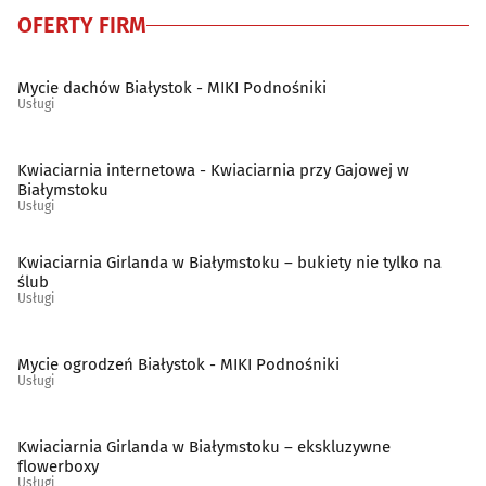
OFERTY FIRM
Surowce wtórne - skup, sprzedaż
(21)
Mycie dachów Białystok - MIKI Podnośniki
Szklarze
(13)
Usługi
Ślusarstwo
(15)
Kwiaciarnia internetowa - Kwiaciarnia przy Gajowej w
Białymstoku
Tapicerzy
(23)
Usługi
Telefony - naprawa
(9)
Kwiaciarnia Girlanda w Białymstoku – bukiety nie tylko na
ślub
Usługi
Telekomunikacja - systemy, usługi
(15)
Mycie ogrodzeń Białystok - MIKI Podnośniki
Telewizja kablowa, cyfrowa, naziemna
(10)
Usługi
Tworzywa sztuczne
(11)
Kwiaciarnia Girlanda w Białymstoku – ekskluzywne
flowerboxy
Weterynarze
(28)
Usługi