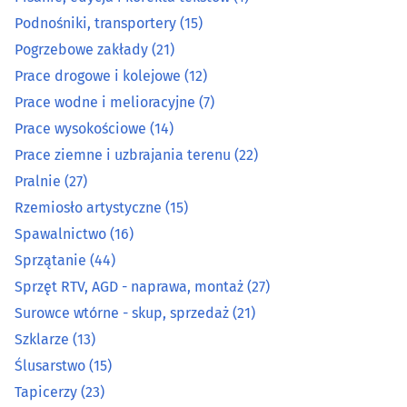
Opieka - usługi
(23)
Podnośniki, transportery
(15)
Pogrzebowe zakłady
(21)
Optyka
(16)
Prace drogowe i kolejowe
(12)
Organizacja eventów, wesel i bankietów
(12)
Prace wodne i melioracyjne
(7)
Prace wysokościowe
(14)
Ostrzenie narzędzi
(3)
Prace ziemne i uzbrajania terenu
(22)
Pralnie
(27)
Pieczątki
(7)
Rzemiosło artystyczne
(15)
Spawalnictwo
(16)
Piekarnie
(14)
Sprzątanie
(44)
Pisanie, edycja i korekta tekstów
(1)
Sprzęt RTV, AGD - naprawa, montaż
(27)
Surowce wtórne - skup, sprzedaż
(21)
Podnośniki, transportery
(15)
Szklarze
(13)
Ślusarstwo
(15)
Pogrzebowe zakłady
(21)
Tapicerzy
(23)