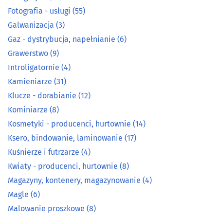
Fotografia - usługi
(55)
Kominiarze
(8)
Galwanizacja
(3)
Gaz - dystrybucja, napełnianie
(6)
Kosmetyki - producenci, hurtownie
(14)
Grawerstwo
(9)
Introligatornie
(4)
Ksero, bindowanie, laminowanie
(17)
Kamieniarze
(31)
Kuśnierze i futrzarze
(4)
Klucze - dorabianie
(12)
Kominiarze
(8)
Kwiaty - producenci, hurtownie
(8)
Kosmetyki - producenci, hurtownie
(14)
Ksero, bindowanie, laminowanie
(17)
Magazyny, kontenery, magazynowanie
(4)
Kuśnierze i futrzarze
(4)
Kwiaty - producenci, hurtownie
(8)
Magle
(6)
Magazyny, kontenery, magazynowanie
(4)
Malowanie proszkowe
(8)
Magle
(6)
Malowanie proszkowe
(8)
Maszynopisanie, usługi sekretarskie
(0)