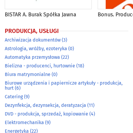
Elektromechanika
(9)
BISTAR A. Burak Spółka Jawna
Bonus. Produ
Energetyka
(22)
PRODUKCJA, USŁUGI
Fotografia - usługi
(55)
Archiwizacja dokumentów
(3)
Astrologia, wróżby, ezoteryka
(0)
Galwanizacja
(3)
Automatyka przemysłowa
(22)
Bielizna - producenci, hurtownie
(18)
Gaz - dystrybucja, napełnianie
(6)
Biura matrymonialne
(0)
Biurowe urządzenia i papiernicze artykuły - produkcja,
Grawerstwo
(9)
hurt
(6)
Catering
(9)
Introligatornie
(4)
Dezynfekcja, dezynsekcja, deratyzacja
(11)
DVD - produkcja, sprzedaż, kopiowanie
(4)
Kamieniarze
(31)
Elektromechanika
(9)
Klucze - dorabianie
(12)
Energetyka
(22)