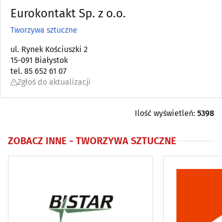
Eurokontakt Sp. z o.o.
Astrologia, wróżby, ezoteryka
(0)
Tworzywa sztuczne
Automatyka przemysłowa
ul. Rynek Kościuszki 2
(22)
15-091 Białystok
tel. 85 652 61 07
Bielizna - producenci, hurtownie
(18)
Zgłoś do aktualizacji
Biura matrymonialne
(0)
Ilość wyświetleń:
5398
Biurowe urządzenia i papiernicze artykuły - produkcja,
hurt
(6)
ZOBACZ INNE -
TWORZYWA SZTUCZNE
Catering
(9)
Dezynfekcja, dezynsekcja, deratyzacja
(11)
DVD - produkcja, sprzedaż, kopiowanie
(4)