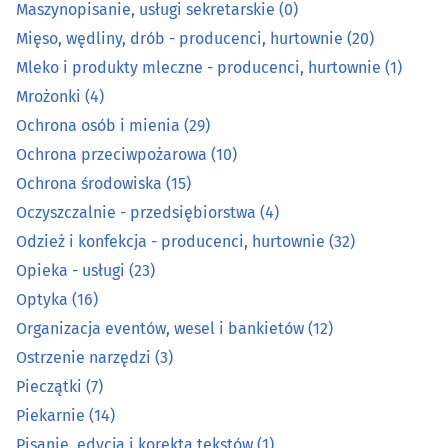
Maszynopisanie, usługi sekretarskie
(0)
Mięso, wędliny, drób - producenci, hurtownie
(20)
Mięso, wędliny, drób - producenci, hurtownie
(20)
Mleko i produkty mleczne - producenci, hurtownie
(1)
Mrożonki
(4)
Mleko i produkty mleczne - producenci, hurtownie
(1)
Ochrona osób i mienia
(29)
Mrożonki
(4)
Ochrona przeciwpożarowa
(10)
Ochrona środowiska
(15)
Ochrona osób i mienia
(29)
Oczyszczalnie - przedsiębiorstwa
(4)
Odzież i konfekcja - producenci, hurtownie
(32)
Ochrona przeciwpożarowa
(10)
Opieka - usługi
(23)
Optyka
(16)
Ochrona środowiska
(15)
Organizacja eventów, wesel i bankietów
(12)
Oczyszczalnie - przedsiębiorstwa
(4)
Ostrzenie narzędzi
(3)
Pieczątki
(7)
Odzież i konfekcja - producenci, hurtownie
(32)
Piekarnie
(14)
Pisanie, edycja i korekta tekstów
(1)