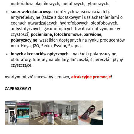
materiałów: plastikowych, metalowych, tytanowych.
soczewek okularowych
o różnych właściwościach tj.
antyrefleksyjne (także z dodatkowymi uszlachetnieniami o
cechach utwardzających, hydrofobowych, oleofobowych,
antystatycznych, gwarantujących trwałość i utrzymanie w
czystości)
pocieniane, fotochromowe, barwione,
polaryzacyjne
, wszelkich dostępnych na rynku producentów
m.in. Hoya, JZO, Seiko, Essilor, Szajna.
innych akcesoriów optycznych
- nakładki polaryzacyjne,
obturatory, futerały na okulary, łańcuszki, ściereczki i płyny
czyszczące.
Asortyment zróżnicowany cenowo,
atrakcyjne promocje
!
ZAPRASZAMY!