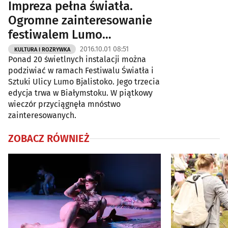
Impreza pełna światła.
Ogromne zainteresowanie
festiwalem Lumo
Bjalistoko [ZDJĘCIA]
2016.10.01 08:51
KULTURA I ROZRYWKA
Ponad 20 świetlnych instalacji można
podziwiać w ramach Festiwalu Światła i
Sztuki Ulicy Lumo Bjalistoko. Jego trzecia
edycja trwa w Białymstoku. W piątkowy
wieczór przyciągnęła mnóstwo
zainteresowanych.
ZOBACZ RÓWNIEŻ